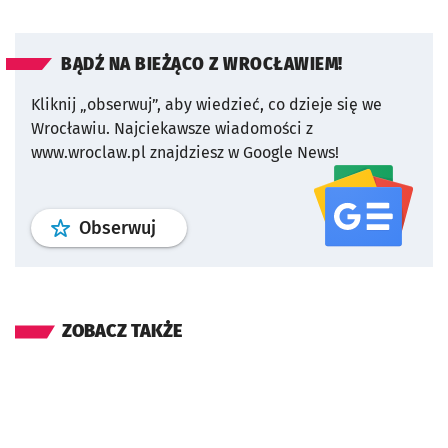
BĄDŹ NA BIEŻĄCO Z WROCŁAWIEM!
Kliknij „obserwuj”, aby wiedzieć, co dzieje się we
Wrocławiu.
Najciekawsze wiadomości z
www.wroclaw.pl znajdziesz w Google News!
profil
google news
serwisu wroclaw
Obserwuj
ZOBACZ TAKŻE