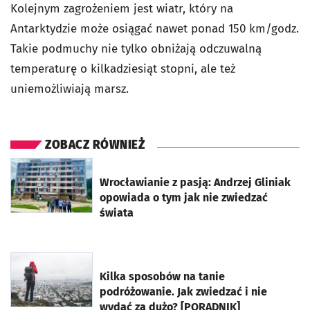
Kolejnym zagrożeniem jest wiatr, który na
Antarktydzie może osiągać nawet ponad 150 km/godz.
Takie podmuchy nie tylko obniżają odczuwalną
temperaturę o kilkadziesiąt stopni, ale też
uniemożliwiają marsz.
ZOBACZ RÓWNIEŻ
otworzy się w nowej karcie
Wrocławianie z pasją: Andrzej Gliniak
opowiada o tym jak nie zwiedzać
świata
otworzy się w nowej karcie
Kilka sposobów na tanie
podróżowanie. Jak zwiedzać i nie
wydać za dużo? [PORADNIK]