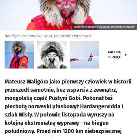
materiały prasowe wyprawy Mateusza Waligóry
Na zdjęciu Mateusz Waligóra, podróżnik z Wrocławia
GALERIA
10
ZDJĘĆ
Mateusz Waligóra jako pierwszy człowiek w historii
przeszedł samotnie, bez wsparcia z zewnątrz,
mongolską część Pustyni Gobi. Pokonał też
piechotą norweski płaskowyż Hardangervidda i
szlak Wisły. W połowie listopada wyruszy na
kolejną ekstremalną wyprawę – na biegun
południowy. Przed nim 1200 km niebezpiecznej