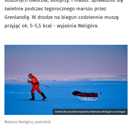
suszonych owoców, słodyczy. I masło. Sprawdziło się
świetnie podczas tegorocznego marszu przez
Grenlandię. W drodze na biegun codziennie muszę
przyjąć ok. 5-5,5 kcal - wyjaśnia Waligóra.
materiały prasowe wyprawy Mateusza Waligóry na biegun
Mateusz Waligóra, podróżnik