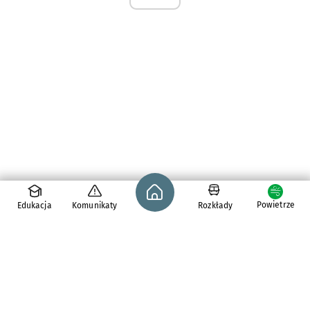
Strona główna - wroclaw.pl
Powietrze
Edukacja
Komunikaty
Rozkłady
pl. Solny 14,
50-062
Wrocław
tel. 71 776 71 42
e-mail:
redakcja@araw.pl