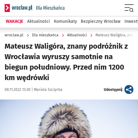
Serwis informacyjny wroclaw.pl podserwis: Dla mieszkańca
Menu
WAKACJE
Aktualności
Komunikaty
Bezpieczny Wrocław
Inwest
wroclaw.pl
Dla mieszkańca
Aktualności
Mateusz Waligóra, znany podróżnik z
Wrocławia wyruszy samotnie na
biegun południowy. Przed nim 1200
km wędrówki
Data publikacji:
Autor:
artykuł
08.11.2022 13:30 |
Mariola Szczyrba
Udostępnij
Kliknij, aby zobaczyć galerię