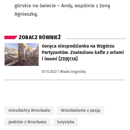
górskie na świecie – Andy, wspólnie z żoną
Agnieszką;
ZOBACZ RÓWNIEŻ
otworzy się w nowej karcie
Gorąca niespodzianka na Wzgórzu
Partyzantów. Znaleziono kafle z orłami
i lwami [ZDJĘCIA]
07.11.2022
| Błażej Organisty
mieszkańcy Wrocławia
Wrocławianie z pasją
podróże z Wrocławia
turystyka