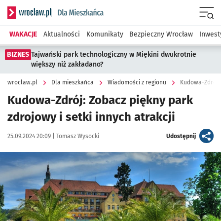
Serwis informacyjny wroclaw.pl podserwis: Dla mieszkańca
Menu
WAKACJE
Aktualności
Komunikaty
Bezpieczny Wrocław
Inwest
BIZNES
Tajwański park technologiczny w Miękini dwukrotnie
większy niż zakładano?
wroclaw.pl
Dla mieszkańca
Wiadomości z regionu
Kudowa-Zdrój: Z
Kudowa-Zdrój: Zobacz piękny park
zdrojowy i setki innych atrakcji
Data publikacji:
Autor:
artykuł
25.09.2024 20:09 |
Tomasz Wysocki
Udostępnij
Kliknij, aby zobaczyć galerię