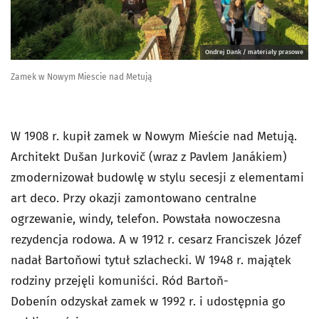
Ondrej Dank / materiały prasowe
Zamek w Nowym Miescie nad Metują
W 1908 r. kupił zamek w Nowym Mieście nad Metują.
Architekt Dušan Jurkovič (wraz z Pavlem Janákiem)
zmodernizował budowlę w stylu secesji z elementami
art deco. Przy okazji zamontowano centralne
ogrzewanie, windy, telefon. Powstała nowoczesna
rezydencja rodowa. A w 1912 r. cesarz Franciszek Józef
nadał Bartoňowi tytuł szlachecki. W 1948 r. majątek
rodziny przejęli komuniści. Ród Bartoň-
Dobenín odzyskał zamek w 1992 r. i udostępnia go