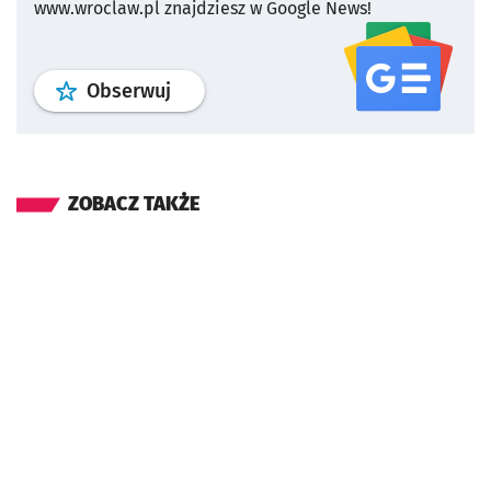
www.wroclaw.pl znajdziesz w Google News!
profil
google news
serwisu wroclaw
Obserwuj
ZOBACZ TAKŻE