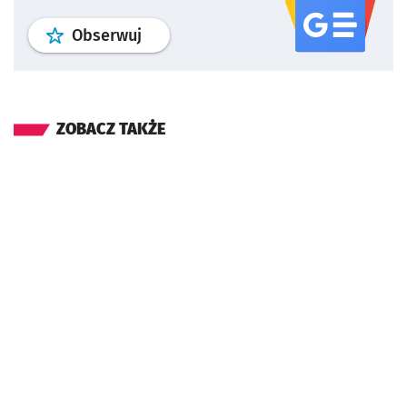
profil
google news
serwisu wroclaw
Obserwuj
ZOBACZ TAKŻE