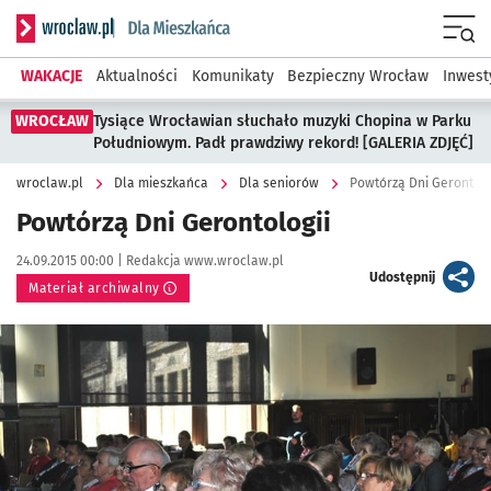
Serwis informacyjny wroclaw.pl podserwis: Dla mieszkańca
Menu
WAKACJE
Aktualności
Komunikaty
Bezpieczny Wrocław
Inwest
WROCŁAW
Tysiące Wrocławian słuchało muzyki Chopina w Parku
Południowym. Padł prawdziwy rekord! [GALERIA ZDJĘĆ]
wroclaw.pl
Dla mieszkańca
Dla seniorów
Powtórzą Dni Gerontolo
Powtórzą Dni Gerontologii
Data publikacji:
Autor:
24.09.2015 00:00 |
Redakcja www.wroclaw.pl
artykuł
Udostępnij
Materiał archiwalny
Kliknij, aby powiększyć