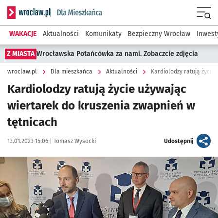
Serwis informacyjny wroclaw.pl podserwis: Dla mieszkańca
Menu
WAKACJE
Aktualności
Komunikaty
Bezpieczny Wrocław
Inwest
Z MIASTA
Wrocławska Potańcówka za nami. Zobaczcie zdjęcia
wroclaw.pl
Dla mieszkańca
Aktualności
Kardiolodzy ratują życie
Kardiolodzy ratują życie używając
wiertarek do kruszenia zwapnień w
tętnicach
Data publikacji:
Autor:
artykuł
13.01.2023 15:06 |
Tomasz Wysocki
Udostępnij
Kliknij, aby powiększyć