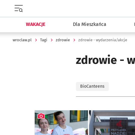
Menu główne portalu wroclaw.pl
WAKACJE
Dla Mieszkańca
wroclaw.pl
Tagi
zdrowie
zdrowie - wydarzenia/akcje
zdrowie - 
BioCanteens