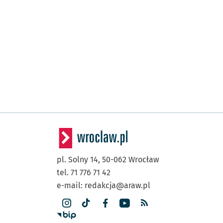
pl. Solny 14,
50-062
Wrocław
tel. 71 776 71 42
e-mail:
redakcja@araw.pl