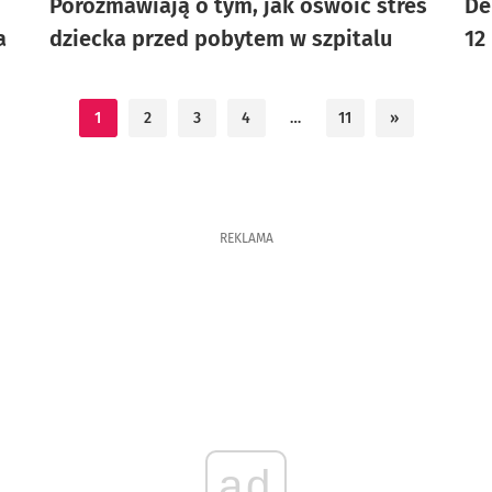
Porozmawiają o tym, jak oswoić stres
De
a
dziecka przed pobytem w szpitalu
12
1
2
3
4
…
11
»
REKLAMA
ad