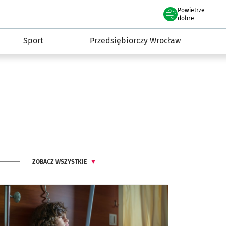
claw.pl
Powietrze
we Wrocławiu
dobre
Sport
Przedsiębiorczy Wrocław
ZOBACZ WSZYSTKIE