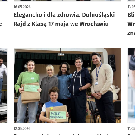
16.05.2026
13.0
Elegancko i dla zdrowia. Dolnośląski
Bl
ę
Rajd z Klasą 17 maja we Wrocławiu
Wr
zn
12.05.2026
11.0