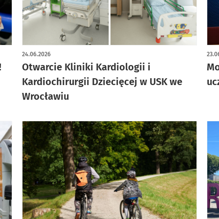
artykuł z galerią zdjęć
24.06.2026
23.0
!
Otwarcie Kliniki Kardiologii i
Mo
Kardiochirurgii Dziecięcej w USK we
uc
Wrocławiu