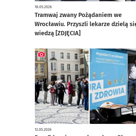
artykuł z galerią zdjęć
18.05.2026
Tramwaj zwany Pożądaniem we
Wrocławiu. Przyszli lekarze dzielą si
wiedzą [ZDJĘCIA]
artykuł z galerią zdjęć
12.05.2026