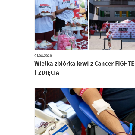
artykuł z galerią zdjęć
01.08.2026
Wielka zbiórka krwi z Cancer FIGHT
| ZDJĘCIA