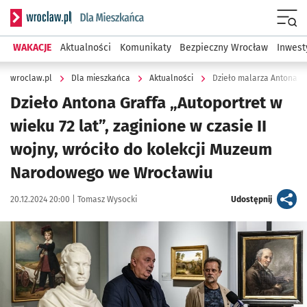
Serwis informacyjny wroclaw.pl podserwis: Dla mieszkańca
Menu
WAKACJE
Aktualności
Komunikaty
Bezpieczny Wrocław
Inwest
wroclaw.pl
Dla mieszkańca
Aktualności
Dzieło malarza Antona G
Dzieło Antona Graffa „Autoportret w
wieku 72 lat”, zaginione w czasie II
wojny, wróciło do kolekcji Muzeum
Narodowego we Wrocławiu
Data publikacji:
Autor:
artykuł
20.12.2024 20:00 |
Tomasz Wysocki
Udostępnij
Kliknij, aby powiększyć