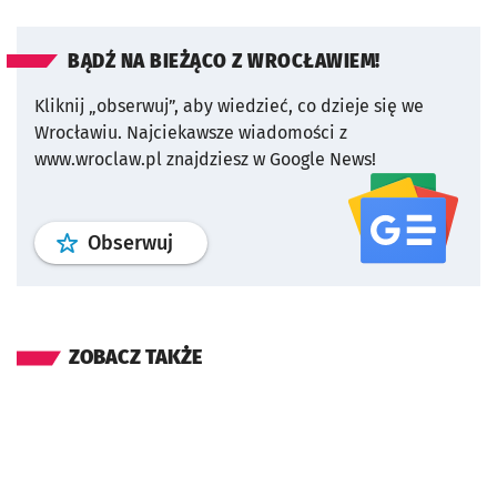
BĄDŹ NA BIEŻĄCO Z WROCŁAWIEM!
Kliknij „obserwuj”, aby wiedzieć, co dzieje się we
Wrocławiu.
Najciekawsze wiadomości z
www.wroclaw.pl znajdziesz w Google News!
profil
google news
serwisu wroclaw
Obserwuj
ZOBACZ TAKŻE