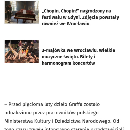
otworzy się w nowej karcie
„Chopin, Chopin!” nagrodzony na
festiwalu w Gdyni. Zdjęcia powstały
również we Wrocławiu
otworzy się w nowej karcie
3-majówka we Wrocławiu. Wielkie
muzyczne święto. Bilety i
harmonogram koncertów
– Przed pięcioma laty dzieło Graffa zostało
odnalezione przez pracowników polskiego
Ministerstwa Kultury i Dziedzictwa Narodowego. Od
tego czasu trwały intensywne starania przedstawicieli