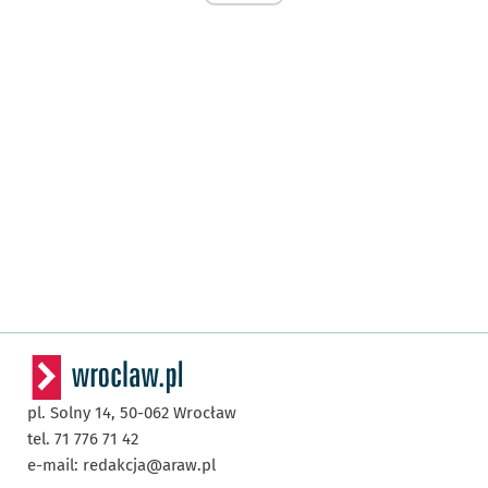
pl. Solny 14,
50-062
Wrocław
tel. 71 776 71 42
e-mail:
redakcja@araw.pl