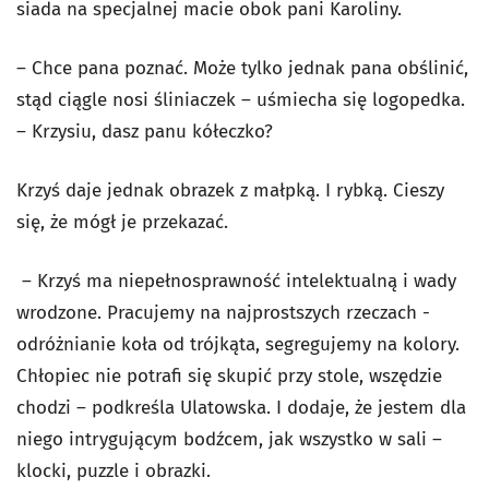
siada na specjalnej macie obok pani Karoliny.
– Chce pana poznać. Może tylko jednak pana obślinić,
stąd ciągle nosi śliniaczek – uśmiecha się logopedka.
– Krzysiu, dasz panu kółeczko?
Krzyś daje jednak obrazek z małpką. I rybką. Cieszy
się, że mógł je przekazać.
­ – Krzyś ma niepełnosprawność intelektualną i wady
wrodzone. Pracujemy na najprostszych rzeczach -
odróżnianie koła od trójkąta, segregujemy na kolory.
Chłopiec nie potrafi się skupić przy stole, wszędzie
chodzi – podkreśla Ulatowska. I dodaje, że jestem dla
niego intrygującym bodźcem, jak wszystko w sali –
klocki, puzzle i obrazki.