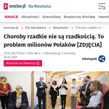
Serwis informacyjny wroclaw.pl podserwis: Dla mieszkańca
Menu
WAKACJE
Aktualności
Komunikaty
Bezpieczny Wrocław
Inwest
wroclaw.pl
Dla mieszkańca
Aktualności
Choroby rzadkie nie są r
Choroby rzadkie nie są rzadkością. To
problem milionów Polaków [ZDJĘCIA]
Data publikacji:
Autor:
25.02.2021 05:23 |
Piotr Bera
|
aktualizacja:
5 lat temu,
28.02.2021
artykuł
Udostępnij
Materiał archiwalny
Kliknij, aby powiększyć