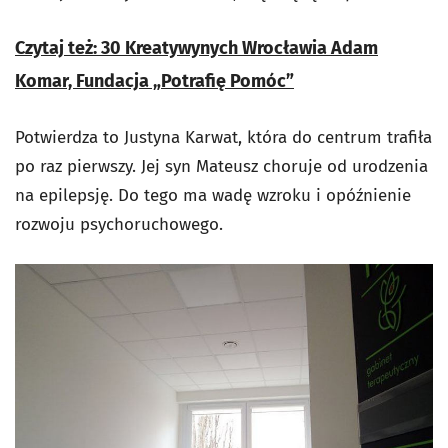
Czytaj też: 30 Kreatywynych Wrocławia
Adam
Komar, Fundacja „Potrafię Pomóc”
Potwierdza to Justyna Karwat, która do centrum trafiła
po raz pierwszy. Jej syn Mateusz choruje od urodzenia
na epilepsję. Do tego ma wadę wzroku i opóźnienie
rozwoju psychoruchowego.