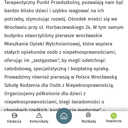
Terapeutyczny Punkt Przedszkolny, pozwalają nam być
bardzo blisko dzieci i szybko reagować na ich
potrzeby, stymulując rozwój. Ośrodek mieści się we
Wrocławiu przy ul. Horbaczewskiego 24. W tym samym
budynku otworzyliśmy pierwsze wrocławskie
Mieszkanie Opieki Wytchnieniowej, które wspiera
stałych opiekunów osób z niepełnosprawnościami,
oferując im „zastępstwo”, by mogli odetchnąć:
całodobową, specjalistyczną i bezpłatną opiekę.
Prowadzimy również pierwszą w Polsce Wrocławską
Szkołę Rodzenia dla Osób z Niepełnosprawnością.
Organizujemy półkolonie dla dzieci z
niepełnosprawnościami, biegi świadomości o
chorobach rzadkich, konferencje medyczne" –
Strona główna - wroclaw.pl
czytamy na stronie internetowej fundacji.
Powietrze
Edukacja
Komunikaty
Rozkłady