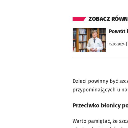
ZOBACZ RÓWN
otworzy się w nowej karcie
Powrót k
15.05.2024
|
Dzieci powinny być szc
przypominających u nas
Przeciwko błonicy po
Warto pamiętać, że szcz