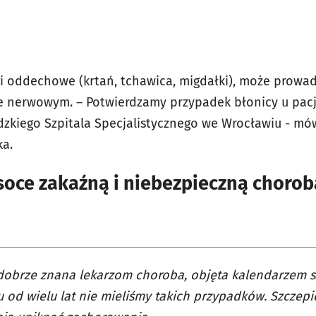
gi oddechowe (krtań, tchawica, migdałki), może prow
ie nerwowym. – Potwierdzamy przypadek błonicy u pacj
zkiego Szpitala Specjalistycznego we Wrocławiu - mó
ka.
soce zakaźną i niebezpieczną chorob
 dobrze znana lekarzom choroba, objęta kalendarzem s
od wielu lat nie mieliśmy takich przypadków. Szczepi