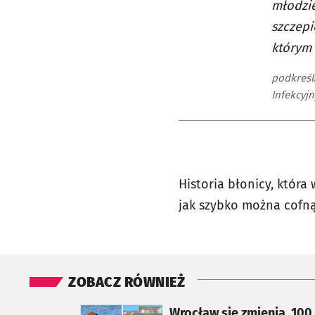
młodzi
szczepi
którym 
podkreśla
Infekcyj
Historia błonicy, która
jak szybko można cofną
ZOBACZ RÓWNIEŻ
otworzy się w nowej karcie
Wrocław się zmienia. 100