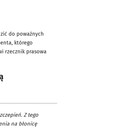
adzić do poważnych
enta, którego
wi rzecznik prasowa
ą
zczepień. Z tego
enia na błonicę