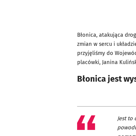
Błonica, atakująca dro
zmian w sercu i układz
przyjęliśmy do Wojewód
placówki, Janina Kulińs
Błonica jest wy
Jest to
powodu 