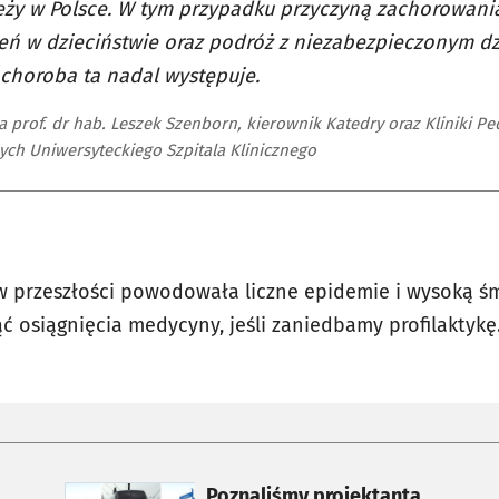
eży w Polsce. W tym przypadku przyczyną zachorowan
eń w dzieciństwie oraz podróż z niezabezpieczonym dz
choroba ta nadal występuje.
 prof. dr hab. Leszek Szenborn, kierownik Katedry oraz Kliniki Ped
nych Uniwersyteckiego Szpitala Klinicznego
 w przeszłości powodowała liczne epidemie i wysoką śm
ć osiągnięcia medycyny, jeśli zaniedbamy profilaktykę
otworzy się w nowej karcie
Poznaliśmy projektanta