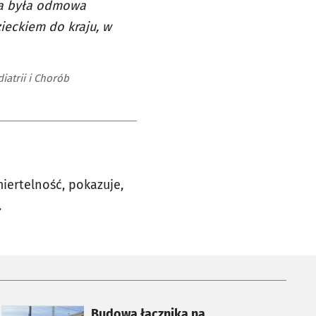
ia była odmowa
ieckiem do kraju, w
iatrii i Chorób
iertelność, pokazuje,
.
otworzy się w nowej karcie
Budowa łącznika na