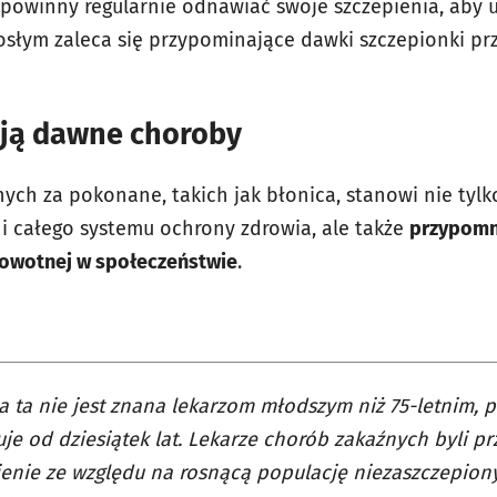
a, powinny regularnie odnawiać swoje szczepienia, aby
osłym zaleca się przypominające dawki szczepionki prz
ają dawne choroby
ch za pokonane, takich jak błonica, stanowi nie tylk
 całego systemu ochrony zdrowia, ale także
przypomn
drowotnej w społeczeństwie
.
 ta nie jest znana lekarzom młodszym niż 75-letnim, 
je od dziesiątek lat. Lekarze chorób zakaźnych byli pr
enie ze względu na rosnącą populację niezaszczepiony