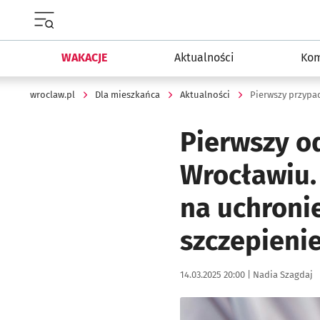
Menu główne portalu wroclaw.pl
WAKACJE
Aktualności
Kom
wroclaw.pl
Dla mieszkańca
Aktualności
Pierwszy przypa
Pierwszy o
Wrocławiu.
na uchronie
szczepieni
Data publikacji:
Autor:
14.03.2025 20:00 |
Nadia Szagdaj
Kliknij, aby powiększyć