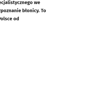
ecjalistycznego we
zpoznanie błonicy. To
Polsce od