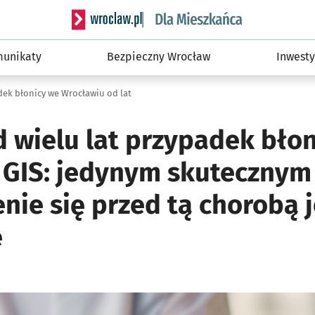
Serwis informacyjny wroclaw.pl podserwis: Dla
unikaty
Bezpieczny Wrocław
Inwesty
dek błonicy we Wrocławiu od lat
d wielu lat przypadek bło
 GIS: jedynym skuteczny
nie się przed tą chorobą j
e