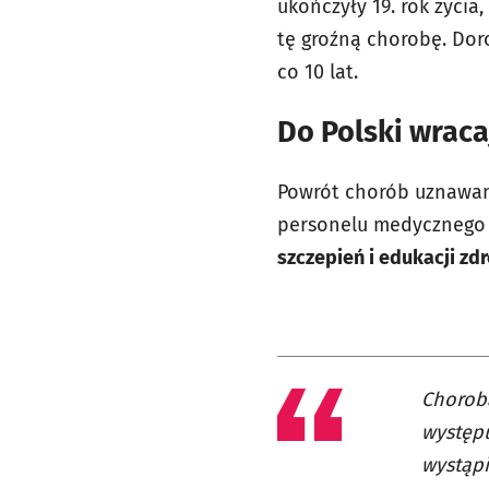
ukończyły 19. rok życi
tę groźną chorobę. Dor
co 10 lat.
Do Polski wrac
Powrót chorób uznawany
personelu medycznego i
szczepień i edukacji z
Choroba
występu
wystąpi