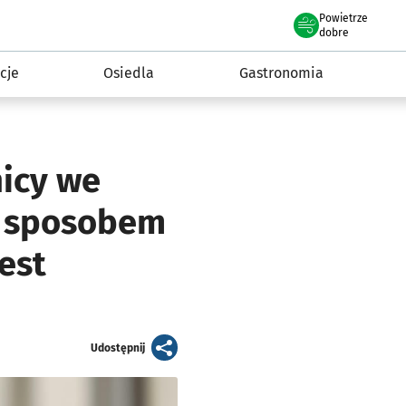
Powietrze
we Wrocławiu
 mieszkańca
dobre
cje
Osiedla
Gastronomia
nicy we
m sposobem
est
artykuł
Udostępnij