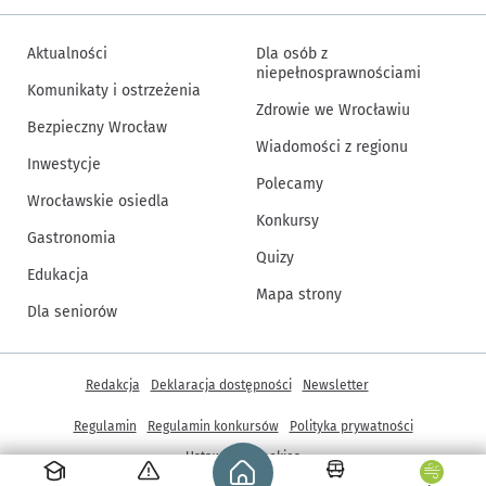
Aktualności
Dla osób z
niepełnosprawnościami
Komunikaty i ostrzeżenia
Zdrowie we Wrocławiu
Bezpieczny Wrocław
Wiadomości z regionu
Inwestycje
Polecamy
Wrocławskie osiedla
Konkursy
Gastronomia
Quizy
Edukacja
Mapa strony
Dla seniorów
Inne informacje
Redakcja
Deklaracja dostępności
Newsletter
Regulamin
Regulamin konkursów
Polityka prywatności
Strona główna - wroclaw.pl
Ustawienia cookies