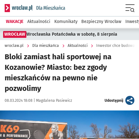
Serwis informacyjny wroclaw.pl podserwis: Dla mieszkańca
Menu
WAKACJE
Aktualności
Komunikaty
Bezpieczny Wrocław
Inwest
WROCŁAW
Wrocławska Potańcówka w sobotę, 8 sierpnia
wroclaw.pl
Dla mieszkańca
Aktualności
Inwestor chce budować 
Bloki zamiast hali sportowej na
Kozanowie? Miasto: bez zgody
mieszkańców na pewno nie
pozwolimy
Data publikacji:
Autor:
artykuł
08.03.2024 18:08 |
Magdalena Pasiewicz
Udostępnij
Kliknij, aby zobaczyć galerię