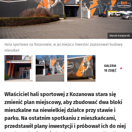
Marek Księżarek
Hala sportowa na Kozanowie, w jej miejscu inwestor zaplanował budowę
mieszkań
GALERIA
18
ZDJĘĆ
Właściciel hali sportowej z Kozanowa stara się
zmienić plan miejscowy, aby zbudować dwa bloki
mieszkalne na niewielkiej działce przy stawie i
parku. Na ostatnim spotkaniu z mieszkańcami,
przedstawił plany inwestycji i próbował ich do niej