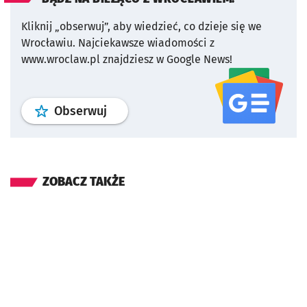
Kliknij „obserwuj”, aby wiedzieć, co dzieje się we
Wrocławiu.
Najciekawsze wiadomości z
www.wroclaw.pl znajdziesz w Google News!
profil
google news
serwisu wroclaw
Obserwuj
ZOBACZ TAKŻE