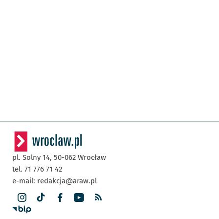
pl. Solny 14,
50-062
Wrocław
tel. 71 776 71 42
e-mail:
redakcja@araw.pl