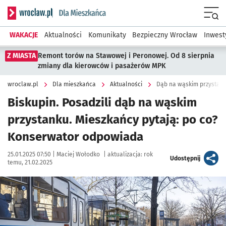
Serwis informacyjny wroclaw.pl podserwis: Dla mieszkańca
Menu
WAKACJE
Aktualności
Komunikaty
Bezpieczny Wrocław
Inwest
Z MIASTA
Remont torów na Stawowej i Peronowej. Od 8 sierpnia
zmiany dla kierowców i pasażerów MPK
wroclaw.pl
Dla mieszkańca
Aktualności
Dąb na wąskim przystank
Biskupin. Posadzili dąb na wąskim
przystanku. Mieszkańcy pytają: po co?
Konserwator odpowiada
Data publikacji:
Autor:
25.01.2025 07:50 |
Maciej Wołodko
|
aktualizacja:
rok
artykuł
Udostępnij
temu, 21.02.2025
Kliknij, aby zobaczyć galerię