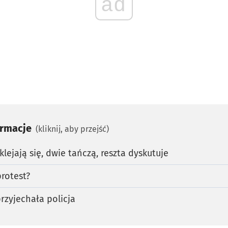
ad
ormacje
(kliknij, aby przejść)
lejają się, dwie tańczą, reszta dyskutuje
rotest?
przyjechała policja