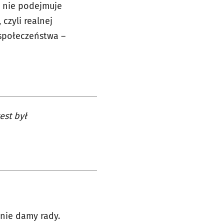
t nie podejmuje
czyli realnej
 społeczeństwa –
est był
 nie damy rady.