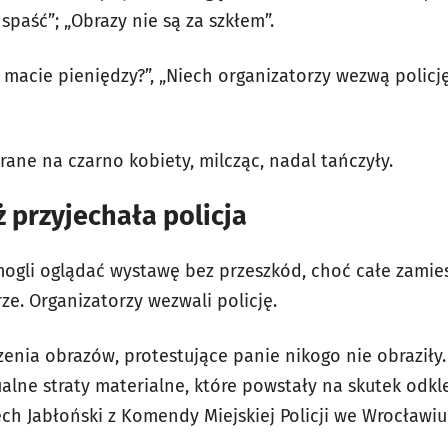
spaść”; „Obrazy nie są za szkłem”.
 macie pieniędzy?”, „Niech organizatorzy wezwą policję”
ane na czarno kobiety, milcząc, nadal tańczyły.
ż przyjechała policja
ogli oglądać wystawę bez przeszkód, choć całe zamie
e. Organizatorzy wezwali policję.
zenia obrazów, protestujące panie nikogo nie obraziły
ualne straty materialne, które powstały na skutek odkl
ch Jabłoński z Komendy Miejskiej Policji we Wrocławiu