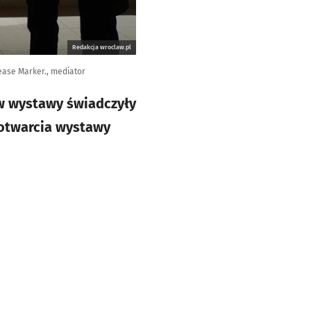
Redakcja wroclaw.pl
ease Marker., mediator
w wystawy świadczyły
 otwarcia wystawy