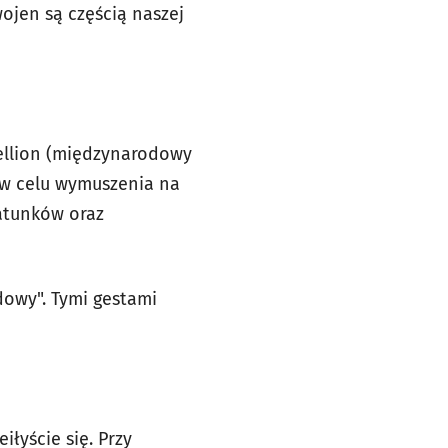
wojen są częścią naszej
bellion (międzynarodowy
 w celu wymuszenia na
atunków oraz
owy". Tymi gestami
iłyście się. Przy