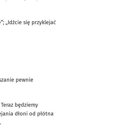
; „Idźcie się przyklejać
szanie pewnie
. Teraz będziemy
ejania dłoni od płótna
.