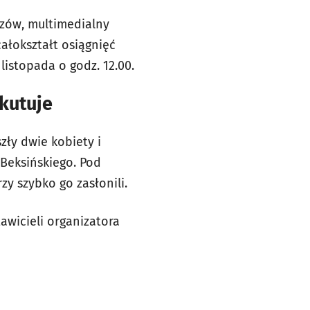
azów, multimedialny
ałokształt osiągnięć
listopada o godz. 12.00.
skutuje
ły dwie kobiety i
 Beksińskiego. Pod
y szybko go zasłonili.
awicieli organizatora