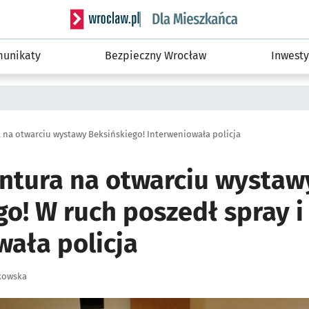
Serwis informacyjny wroclaw.pl podserwis: Dla
unikaty
Bezpieczny Wrocław
Inwesty
 na otwarciu wystawy Beksińskiego! Interweniowała policja
ntura na otwarciu wystaw
o! W ruch poszedł spray i 
wała policja
kowska