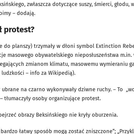
ksińskiego, zwłaszcza dotyczące suszy, śmierci, głodu, 
boimy – dodają.
 protest?
e do planszy) trzymały w dłoni symbol Extinction Re
kcje masowego obywatelskiego nieposłuszeństwa m.in.
iegających zmianom klimatu, masowemu wymieraniu g
ludzkości – info za Wikipedią).
 ubrane na czarno wykonywały dziwne ruchy. – To „wd
– tłumaczyły osoby organizujące protest.
bejrzeć obrazy Beksińskiego nie kryły oburzenia.
 bardzo łatwy sposób mogą zostać zniszczone”; „Przykle