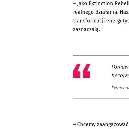
– Jako Extinction Rebel
realnego działania. Nas
transformacji energety
zaznaczają.
Poniewa
bezprz
Extinctio
– Chcemy zaangażować ś