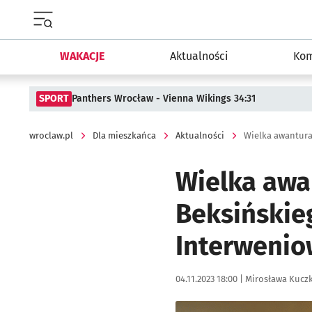
Menu główne portalu wroclaw.pl
WAKACJE
Aktualności
Kom
SPORT
Panthers Wrocław - Vienna Wikings 34:31
wroclaw.pl
Dla mieszkańca
Aktualności
Wielka awantura
Wielka awa
Beksińskieg
Interwenio
Data publikacji:
Autor:
04.11.2023 18:00 |
Mirosława Kucz
Kliknij, aby powiększyć