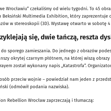
we Wrocławiu” czekaliśmy od wielu tygodni. To 45 obr
Beksiński Multimedia Exhibition, który zaprezentuje c
azów w stereoskopii (3D). Wystawę otwarto w sobotę 4 
zyklejają się, dwie tańczą, reszta dy
 do sporego zamieszania. Do jednego z obrazów podesz
anszy okrytej czarnym płótnem, na której wiszą obrazy
yem został wykonany napis „Katastrofa”. Organizatorz
posób przeciw wojnie – powiedział nam jeden z przedst
iński (odmówił podania nazwiska).
ion Rebellion Wrocław zaprzeczają i tłumaczą: