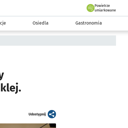
Powietrze
we Wrocławiu
 mieszkańca
umiarkowane
cje
Osiedla
Gastronomia
y
klej.
artykuł
Udostępnij