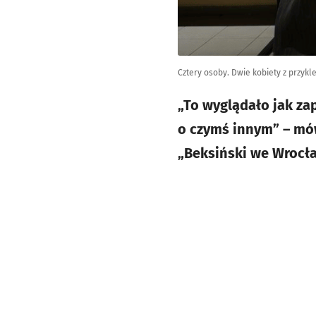
Cztery osoby. Dwie kobiety z przyk
„To wyglądało jak z
o czymś innym” – mó
„Beksiński we Wrocła