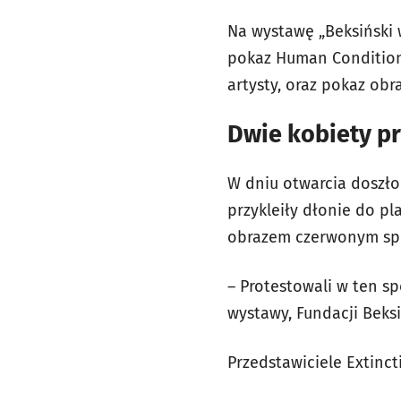
Na wystawę „Beksiński 
pokaz Human Condition 
artysty, oraz pokaz obr
Dwie kobiety pr
W dniu otwarcia doszło
przykleiły dłonie do pl
obrazem czerwonym spra
– Protestowali w ten s
wystawy, Fundacji Beks
Przedstawiciele Extinct