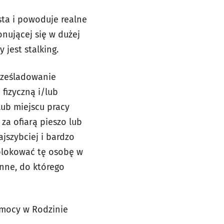
sta i powoduje realne
nującej się w dużej
 jest stalking.
prześladowanie
 fizyczną i/lub
lub miejscu pracy
za ofiarą pieszo lub
jszybciej i bardzo
ablokować tę osobę w
nne, do którego
emocy w Rodzinie