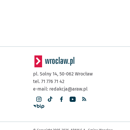
pl. Solny 14,
50-062
Wrocław
tel. 71 776 71 42
e-mail:
redakcja@araw.pl