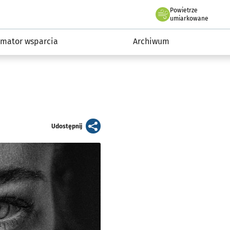
Powietrze
we Wrocławiu
z przemocy
umiarkowane
rmator wsparcia
Archiwum
artykuł
Udostępnij