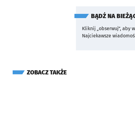
BĄDŹ NA BIEŻĄ
Kliknij „obserwuj”, aby 
Najciekawsze wiadomośc
ZOBACZ TAKŻE