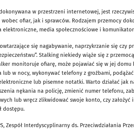
okonywana w przestrzeni internetowej, jest rzeczywi
wobec ofiar, jak i sprawców. Rodzajem przemocy doko
a elektroniczne, media społecznościowe i komunikatory
 powtarzające się nagabywanie, naprzykrzanie się czy 
ezpieczeństwu”.
Stalking niekiedy wiąże się z przemocą
lker monitoruje ofiarę, może pojawiać się w jej domu 
a lub w nocy, wykonywać telefony z groźbami, podążać 
ektroniczne lub pisemne notatki. Warto działać jak na
oszenia nękania na policję, zmienić numer telefonu, z
ych lub wręcz zlikwidować swoje konto, czy założyć i
ł dostępu.
, Zespół Interdyscyplinarny ds. Przeciwdziałania Prz