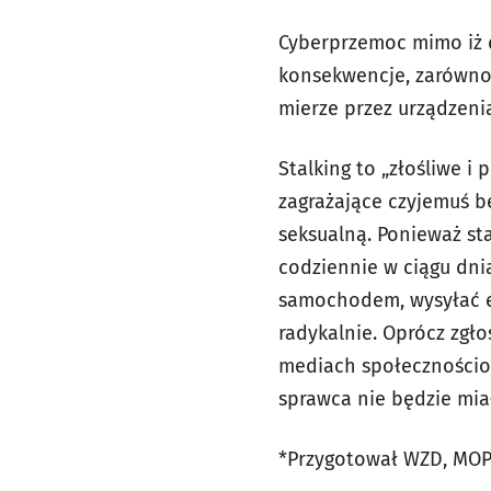
Cyberprzemoc mimo iż d
konsekwencje, zarówno 
mierze przez urządzeni
Stalking to „złośliwe i
zagrażające czyjemuś b
seksualną. Ponieważ sta
codziennie w ciągu dni
samochodem, wysyłać el
radykalnie. Oprócz zgł
mediach społecznościow
sprawca nie będzie mia
*Przygotował WZD, MOPS