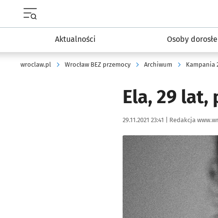
Menu główne portalu wroclaw.pl
Aktualności
Osoby dorosłe
wroclaw.pl
Wrocław BEZ przemocy
Archiwum
Kampania 
Ela, 29 lat
Data publikacji:
Autor:
29.11.2021 23:41 |
Redakcja www.wr
Kliknij, aby powiększyć