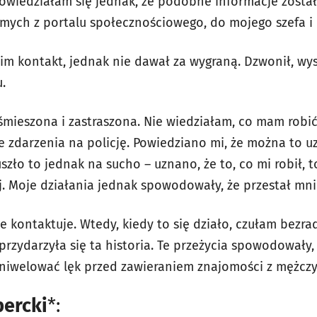
wiedziałam się jednak, że podobne informacje został
mych z portalu społecznościowego, do mojego szefa i 
m kontakt, jednak nie dawał za wygraną. Dzwonił, wys
.
śmieszona i zastraszona. Nie wiedziałam, co mam robić
 zdarzenia na policję. Powiedziano mi, że można to uz
o to jednak na sucho – uznano, że to, co mi robił, to
j. Moje działania jednak spowodowały, że przestał mni
nie kontaktuje. Wtedy, kiedy to się działo, czułam bezr
rzydarzyła się ta historia. Te przeżycia spowodowały, 
zniwelować lęk przed zawieraniem znajomości z mężcz
ercki
*: