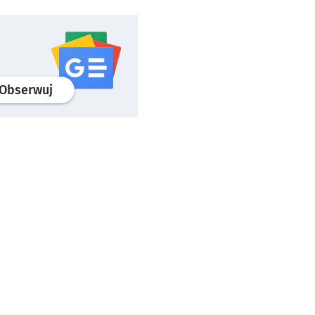
profil
google news
serwisu wroclaw.pl
Obserwuj