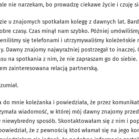
 ale nie narzekam, bo prowadzę ciekawe życie i czuję si
zie u znajomych spotkałam kolegę z dawnych lat. Bard
obre czasy. Czas minął nam szybko. Później umówiliśmy
niliśmy się telefonami i utrzymywaliśmy koleżeńskie re
y. Dawny znajomy najwyraźniej postrzegał to inaczej. C
asu na spotkania z nim, że nie zapraszam go do siebie
tem zainteresowana relacją partnerską.
zumiał.
ła do mnie koleżanka i powiedziała, że przez komunika
zymała wiadomość, w której mój dawny znajomy przed
o w niewybredny sposób. Skontaktowałam się z nim i po
powiedział, że z pewnością ktoś włamał się na jego kon