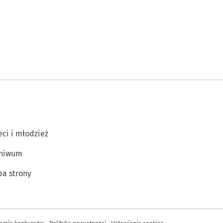
eci i młodzież
chiwum
a strony