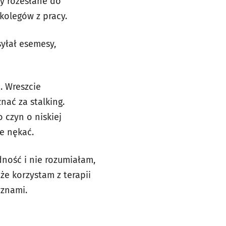
y rozesłane do
kolegów z pracy.
yłał esemesy,
. Wreszcie
nać za stalking.
 czyn o niskiej
e nękać.
adność i nie rozumiałam,
że korzystam z terapii
yznami.