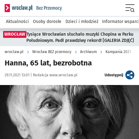
Serwis informacyjny wroclaw.pl podserwis: Bez przemocy
Menu
Aktualności
Osoby dorosłe
Dzieci i młodzież
Informator wsparc
WROCŁAW
Tysiące Wrocławian słuchało muzyki Chopina w Parku
Południowym. Padł prawdziwy rekord! [GALERIA ZDJĘĆ]
wroclaw.pl
Wrocław BEZ przemocy
Archiwum
Kampania 2021
Hanna, 65 lat, bezrobotna
Data publikacji:
Autor:
artykuł
29.11.2021 13:01 |
Redakcja www.wroclaw.pl
Udostępnij
Kliknij, aby powiększyć