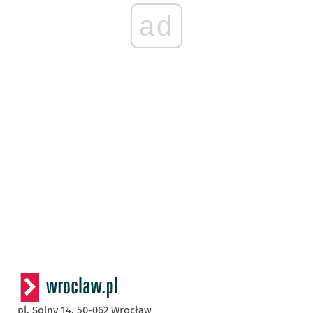
ad
pl. Solny 14,
50-062
Wrocław