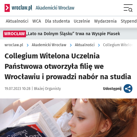
Serwis informacyjny wroclaw.pl podserwis: Akademicki Wro
Men
Aktualności
WCA
Dla studenta
Uczelnie
Wydarzenia
Stypend
WROCŁAW
„Lato na Dolnym Śląsku” trwa na Wyspie Piasek
wroclaw.pl
Akademicki Wrocław
Aktualności
Collegium Witelona Uczelnia
Państwowa otworzyła filię we
Wrocławiu i prowadzi nabór na studia
Data publikacji:
Autor:
artykuł
19.07.2023 10:28 |
Błażej Organisty
Udostępnij