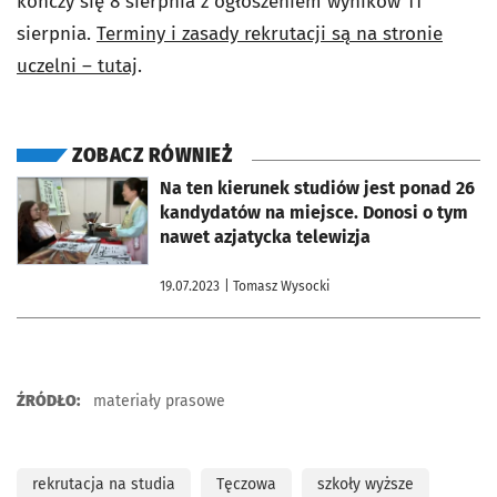
kończy się 8 sierpnia z ogłoszeniem wyników 11
sierpnia.
Terminy i zasady rekrutacji są na stronie
uczelni – tutaj
.
ZOBACZ RÓWNIEŻ
otworzy się w nowej karcie
Na ten kierunek studiów jest ponad 26
kandydatów na miejsce. Donosi o tym
nawet azjatycka telewizja
19.07.2023
| Tomasz Wysocki
ŹRÓDŁO:
materiały prasowe
rekrutacja na studia
Tęczowa
szkoły wyższe