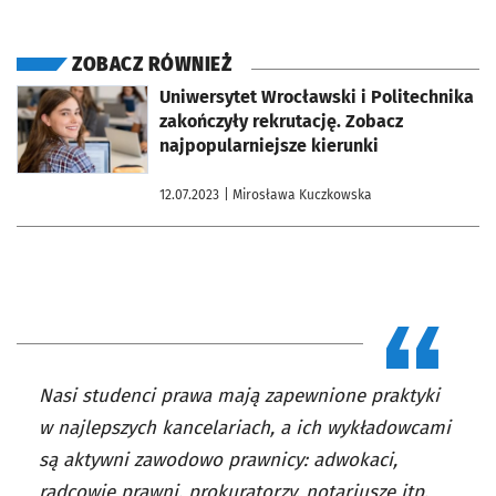
ZOBACZ RÓWNIEŻ
otworzy się w nowej karcie
Uniwersytet Wrocławski i Politechnika
zakończyły rekrutację. Zobacz
najpopularniejsze kierunki
12.07.2023
| Mirosława Kuczkowska
Nasi studenci prawa mają zapewnione praktyki
w najlepszych kancelariach, a ich wykładowcami
są aktywni zawodowo prawnicy: adwokaci,
radcowie prawni, prokuratorzy, notariusze itp.