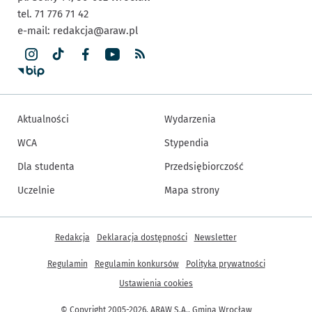
tel. 71 776 71 42
e-mail:
redakcja@araw.pl
Aktualności
Wydarzenia
WCA
Stypendia
Dla studenta
Przedsiębiorczość
Uczelnie
Mapa strony
Inne informacje
Redakcja
Deklaracja dostępności
Newsletter
Regulamin
Regulamin konkursów
Polityka prywatności
Ustawienia cookies
© Copyright 2005-2026, ARAW S.A., Gmina Wrocław