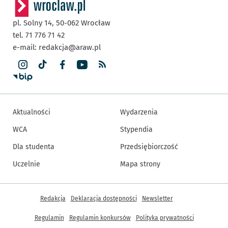
pl. Solny 14,
50-062
Wrocław
tel. 71 776 71 42
e-mail:
redakcja@araw.pl
Aktualności
Wydarzenia
WCA
Stypendia
Dla studenta
Przedsiębiorczość
Uczelnie
Mapa strony
Inne informacje
Redakcja
Deklaracja dostępności
Newsletter
Regulamin
Regulamin konkursów
Polityka prywatności