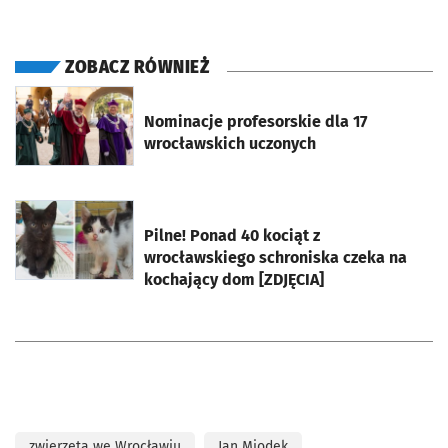
ZOBACZ RÓWNIEŻ
otworzy się w nowej karcie
Nominacje profesorskie dla 17
wrocławskich uczonych
otworzy się w nowej karcie
Pilne! Ponad 40 kociąt z
wrocławskiego schroniska czeka na
kochający dom [ZDJĘCIA]
zwierzęta we Wrocławiu
Jan Miodek