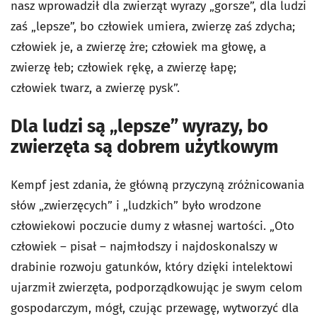
nasz wprowadził dla zwierząt wyrazy „gorsze”, dla ludzi
zaś „lepsze”, bo człowiek
umiera
, zwierzę zaś
zdycha
;
człowiek je, a zwierzę
żre
; człowiek ma
głowę
, a
zwierzę
łeb;
człowiek rękę, a zwierzę
łapę
;
człowiek
twarz
, a zwierzę
pysk
”.
Dla ludzi są „lepsze” wyrazy, bo
zwierzęta są dobrem użytkowym
Kempf jest zdania, że główną przyczyną zróżnicowania
słów „zwierzęcych” i „ludzkich” było wrodzone
człowiekowi poczucie dumy z własnej wartości. „Oto
człowiek – pisał – najmłodszy i najdoskonalszy w
drabinie rozwoju gatunków, który dzięki intelektowi
ujarzmił zwierzęta, podporządkowując je swym celom
gospodarczym, mógł, czując przewagę, wytworzyć dla