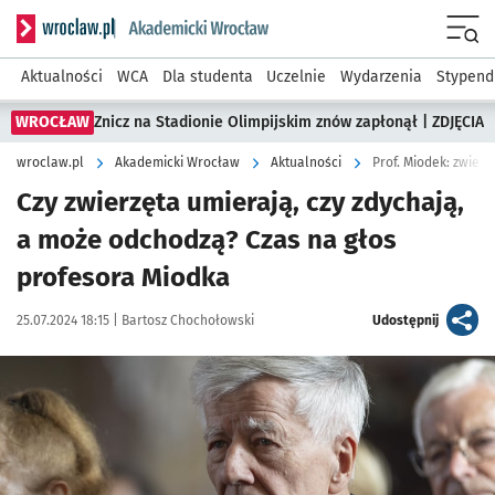
Serwis informacyjny wroclaw.pl podserwis: Akademicki Wro
Men
Aktualności
WCA
Dla studenta
Uczelnie
Wydarzenia
Stypend
WROCŁAW
Znicz na Stadionie Olimpijskim znów zapłonął | ZDJĘCIA
wroclaw.pl
Akademicki Wrocław
Aktualności
Prof. Miodek: zwierz
Czy zwierzęta umierają, czy zdychają,
a może odchodzą? Czas na głos
profesora Miodka
Data publikacji:
Autor:
artykuł
25.07.2024 18:15 |
Bartosz Chochołowski
Udostępnij
Kliknij, aby powiększyć