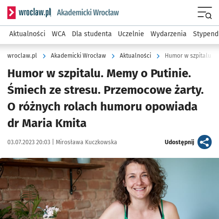
Serwis informacyjny wroclaw.pl podserwis: Akademicki Wro
Men
Aktualności
WCA
Dla studenta
Uczelnie
Wydarzenia
Stypend
wroclaw.pl
Akademicki Wrocław
Aktualności
Humor w szpitalu. Memy o Putinie.
Śmiech ze stresu. Przemocowe żarty.
O różnych rolach humoru opowiada
dr Maria Kmita
Data publikacji:
Autor:
artykuł
03.07.2023 20:03 |
Mirosława Kuczkowska
Udostępnij
Kliknij, aby powiększyć