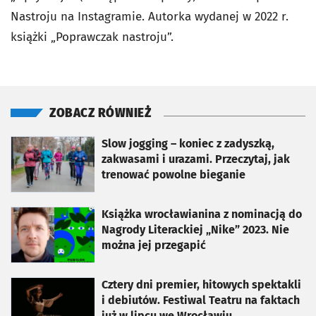
Nastroju na Instagramie. Autorka wydanej w 2022 r.
książki „Poprawczak nastroju”.
ZOBACZ RÓWNIEŻ
otworzy się w nowej karcie
Slow jogging – koniec z zadyszką,
zakwasami i urazami. Przeczytaj, jak
trenować powolne bieganie
otworzy się w nowej karcie
Książka wrocławianina z nominacją do
Nagrody Literackiej „Nike” 2023. Nie
można jej przegapić
otworzy się w nowej karcie
Cztery dni premier, hitowych spektakli
i debiutów. Festiwal Teatru na faktach
już w lipcu we Wrocławiu