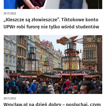
29.11.2022
„Kleszcze są złowieszcze”. Tiktokowe konto
UPWr robi furorę nie tylko wśród studentów
28.11.2022
Wrocław.pl na dzień dobry – posłuchaj, czym