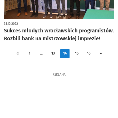
31.10.2022
Sukces młodych wrocławskich programistów.
Rozbili bank na mistrzowskiej imprezie!
«
1
…
13
14
15
16
»
REKLAMA