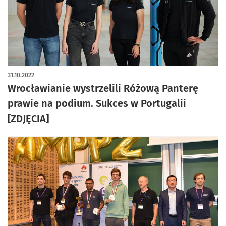
artykuł z galerią zdjęć
31.10.2022
Wrocławianie wystrzelili Różową Panterę
prawie na podium. Sukces w Portugalii
[ZDJĘCIA]