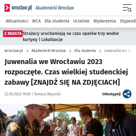
Serwis informacyjny wroclaw.pl podserwis: Akademicki Wro
Men
Aktualności
WCA
Dla studenta
Uczelnie
Wydarzenia
Stypend
Z MIASTA
Strażacy uruchamiają na czas upałów trzy wodne
kurtyny | Lokalizacje
wroclaw.pl
Akademicki Wrocław
Dla studenta
Juwenalia we Wrocławiu 2023
rozpoczęte. Czas wielkiej studenckiej
zabawy [ZNAJDŹ SIĘ NA ZDJĘCIACH]
Data publikacji:
Autor:
artykuł
22.05.2023 19:50 |
Tomasz Wysocki
Udostępnij
Kliknij, aby zobaczyć galerię