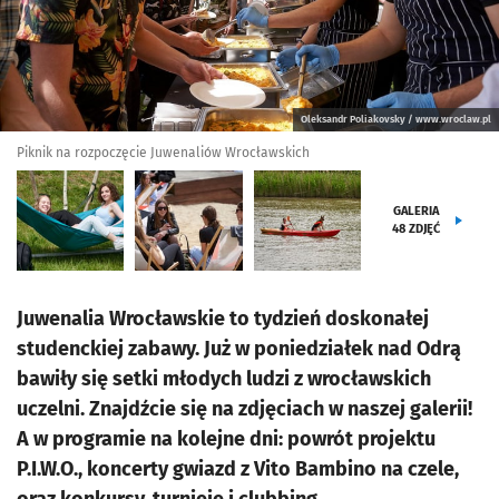
Oleksandr Poliakovsky / www.wroclaw.pl
Piknik na rozpoczęcie Juwenaliów Wrocławskich
GALERIA
48
ZDJĘĆ
Juwenalia Wrocławskie to tydzień doskonałej
studenckiej zabawy. Już w poniedziałek nad Odrą
bawiły się setki młodych ludzi z wrocławskich
uczelni. Znajdźcie się na zdjęciach w naszej galerii!
A w programie na kolejne dni: powrót projektu
P.I.W.O., koncerty gwiazd z Vito Bambino na czele,