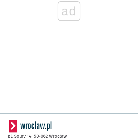
ad
pl. Solny 14,
50-062
Wrocław