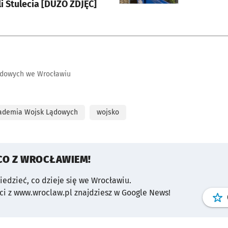
i Stulecia [DUŻO ZDJĘĆ]
dowych we Wrocławiu
ademia Wojsk Lądowych
wojsko
CO Z WROCŁAWIEM!
wiedzieć, co dzieje się we Wrocławiu.
i z www.wroclaw.pl znajdziesz w Google News!