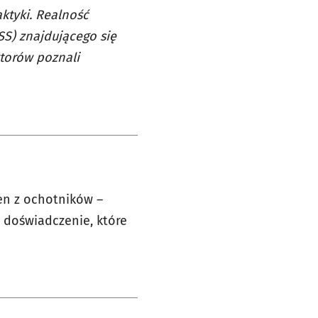
ktyki. Realność
SS) znajdującego się
torów poznali
den z ochotników –
e doświadczenie, które