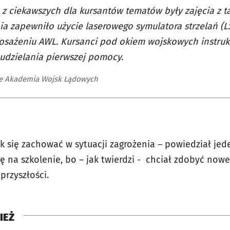
z ciekawszych dla kursantów tematów były zajęcia z ta
ia zapewniło użycie laserowego symulatora strzelań (L
osażeniu AWL. Kursanci pod okiem wojskowych instruk
udzielania pierwszej pomocy.
e Akademia Wojsk Lądowych
ak się zachować w sytuacji zagrożenia – powiedział je
ię na szkolenie, bo – jak twierdzi - chciał zdobyć now
przyszłości.
IEŻ