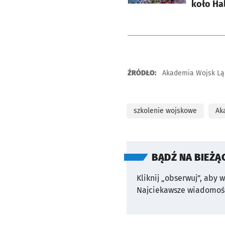
koło Hal
ŹRÓDŁO:
Akademia Wojsk Lą
szkolenie wojskowe
Ak
BĄDŹ NA BIEŻĄ
Kliknij „obserwuj”, aby 
Najciekawsze wiadomośc