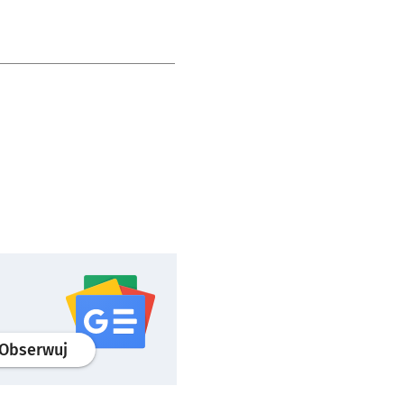
profil
google news
serwisu wroclaw.pl
Obserwuj