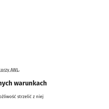
ktorzy AWL
.
udnych warunkach
żliwość strzelić z niej