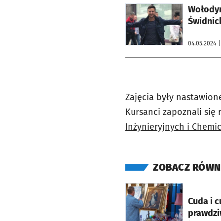
otworzy się w nowej karcie
Wołodym
Świdnic
04.05.2024
|
Zajęcia były nastawione
Kursanci zapoznali się 
Inżynieryjnych i Chemi
ZOBACZ RÓWN
otworzy się w nowej ka
Cuda i 
prawdziw