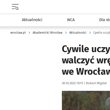
Menu główne portalu wroclaw.pl
Aktualności
WCA
Dla s
wroclaw.pl
Akademicki Wrocław
Aktualności
Cywile uczy
walczyć wr
we Wrocław
Data publikacji:
Autor:
30.10.2022 10:15 |
Robert Migdał
Kliknij, aby zobaczyć galer