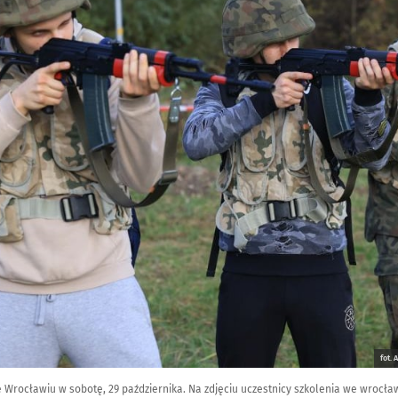
fot.
e Wrocławiu w sobotę, 29 października. Na zdjęciu uczestnicy szkolenia we wrocł