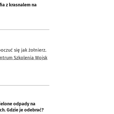
ia z krasnalem na
oczuć się jak żołnierz.
ntrum Szkolenia Wojsk
e
ielone odpady na
h. Gdzie je odebrać?