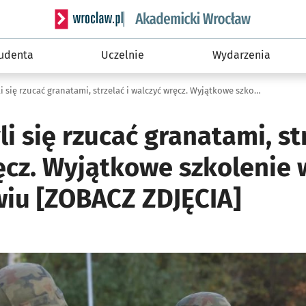
Serwis informacyjny wroclaw.pl podserwis: Akade
tudenta
Uczelnie
Wydarzenia
Cywile uczyli się rzucać granatami, strzelać i walczyć wręcz. Wyjątkowe szkolenie wojskowe we Wrocławiu [ZOBACZ ZDJĘCIA]
li się rzucać granatami, str
ęcz. Wyjątkowe szkolenie
iu [ZOBACZ ZDJĘCIA]
ię