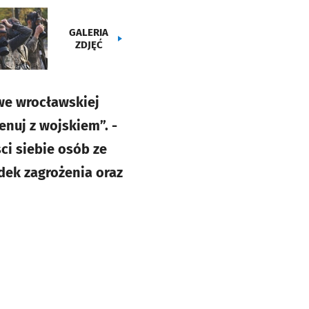
GALERIA
ZDJĘĆ
 we wrocławskiej
nuj z wojskiem”. -
i siebie osób ze
ek zagrożenia oraz