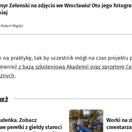
yr Zełenski na zdjęciu we Wrocławiu! Oto jego fotograf
kiej
 Robert Migdał
 na praktykę, tak by uczestnik mógł na czas projektu p
również
z bazą szkoleniową Akademii oraz sprzętem Ce
cznych
.
IEŻ
rcie
otworzy się w nowej karci
cudeńka. Zobacz
Worki na z
e perełki z giełdy staroci
cmentarzac