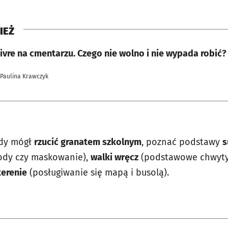
IEŻ
ivre na cmentarzu. Czego nie wolno i nie wypada robić?
 Paulina Krawczyk
żdy mógł
rzucić granatem szkolnym
, poznać podstawy
s
wody czy maskowanie),
walki wręcz
(podstawowe chwyty 
terenie
(posługiwanie się mapą i busolą).