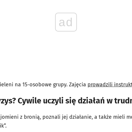
ad
zieleni na 15-osobowe grupy. Zajęcia
prowadzili instru
zys? Cywile uczyli się działań w tr
omieni z bronią, poznali jej działanie, a także mieli mo
k”.