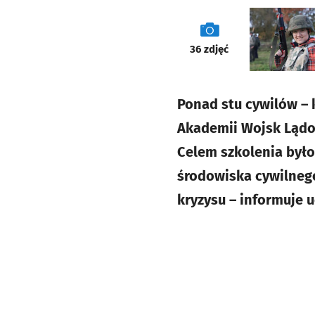
galeria
36
zdjęć
Ponad stu cywilów – k
Akademii Wojsk Lądow
Celem szkolenia było
środowiska cywilneg
kryzysu – informuje u