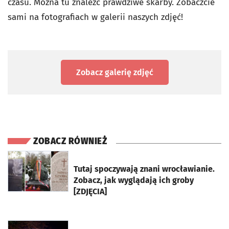
czasu. Można tu znaleźć prawdziwe skarby. Zobaczcie
sami na fotografiach w galerii naszych zdjęć!
Zobacz galerię zdjęć
ZOBACZ RÓWNIEŻ
otworzy się w nowej karcie
Tutaj spoczywają znani wrocławianie.
Zobacz, jak wyglądają ich groby
[ZDJĘCIA]
otworzy się w nowej karcie