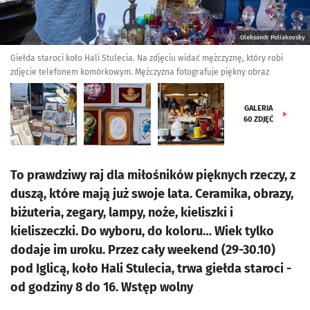
Oleksandr Poliakovsky
Giełda staroci koło Hali Stulecia. Na zdjęciu widać mężczyznę, który robi
zdjęcie telefonem komórkowym. Mężczyzna fotografuje piękny obraz
GALERIA
60
ZDJĘĆ
To prawdziwy raj dla miłośników pięknych rzeczy, z
duszą, które mają już swoje lata. Ceramika, obrazy,
biżuteria, zegary, lampy, noże, kieliszki i
kieliszeczki. Do wyboru, do koloru… Wiek tylko
dodaje im uroku. Przez cały weekend (29-30.10)
pod Iglicą, koło Hali Stulecia, trwa giełda staroci -
od godziny 8 do 16. Wstęp wolny