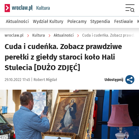
Serwis informacyjny wroclaw.pl podserwis: Kultura
Menu
Aktualności
Wydział Kultury
Polecamy
Stypendia
Festiwale
wroclaw.pl
Kultura
Aktualności
Cuda i cudeńka. Zobacz prawdziwe
perełki z giełdy staroci koło Hali
Stulecia [DUŻO ZDJĘĆ]
Data publikacji:
Autor:
artykuł
29.10.2022 17:45 |
Robert Migdał
Udostępnij
Kliknij, aby zobaczyć galerię