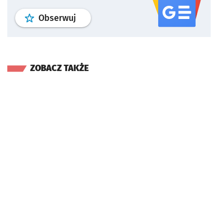
profil
google news
serwisu wroclaw
Obserwuj
ZOBACZ TAKŻE