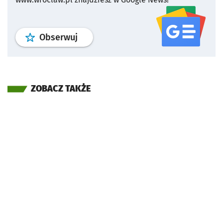
profil
google news
serwisu wroclaw
Obserwuj
ZOBACZ TAKŻE