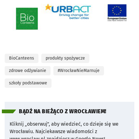
BioCanteens
produkty spożywcze
zdrowe odżywianie
#WrocławNieMarnuje
szkoły podstawowe
BĄDŹ NA BIEŻĄCO Z WROCŁAWIEM!
Kliknij „obserwuj”, aby wiedzieć, co dzieje się we
Wrocławiu.
Najciekawsze wiadomości z
www.wroclaw.pl znajdziesz w Google News!