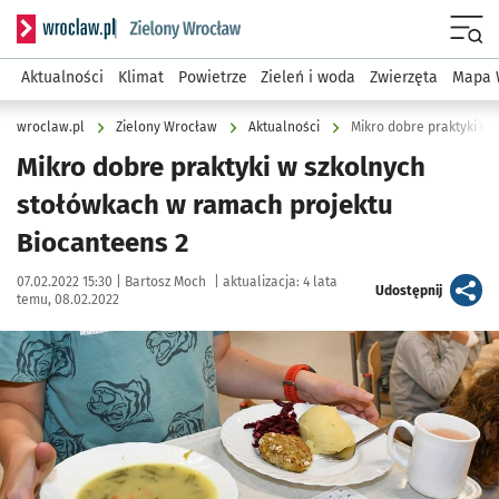
Serwis informacyjny wroclaw.pl podserwis: Środowisko we 
Menu
Aktualności
Klimat
Powietrze
Zieleń i woda
Zwierzęta
Mapa 
wroclaw.pl
Zielony Wrocław
Aktualności
Mikro dobre praktyki w
Mikro dobre praktyki w szkolnych
stołówkach w ramach projektu
Biocanteens 2
Data publikacji:
Autor:
07.02.2022 15:30 |
Bartosz Moch
|
aktualizacja:
4 lata
artykuł
Udostępnij
temu, 08.02.2022
Kliknij, aby powiększyć