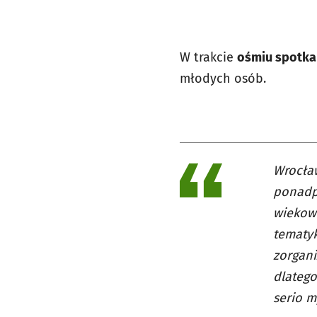
W trakcie
ośmiu spotka
młodych osób.
Wrocław
ponadp
wiekowa
tematyk
zorgani
dlatego
serio m