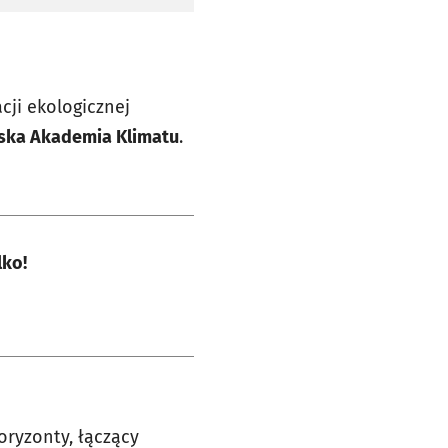
cji ekologicznej
ska Akademia Klimatu
.
lko!
oryzonty, łączący