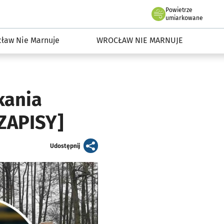
Powietrze
we Wrocławiu
dowisko we Wrocławiu
umiarkowane
ław Nie Marnuje
WROCŁAW NIE MARNUJE
kania
ZAPISY]
artykuł
Udostępnij