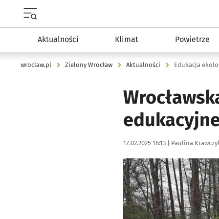
Menu główne portalu wroclaw.pl
Aktualności
Klimat
Powietrze
wroclaw.pl
Zielony Wrocław
Aktualności
Edukacja ekolog
Wrocławska
edukacyjne
Data publikacji:
Autor:
17.02.2025 18:13 |
Paulina Krawczy
Kliknij, aby powiększyć