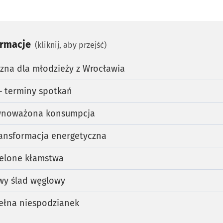
ormacje
(kliknij, aby przejść)
zna dla młodzieży z Wrocławia
– terminy spotkań
ównoważona konsumpcja
Transformacja energetyczna
ielone kłamstwa
owy ślad węglowy
pełna niespodzianek