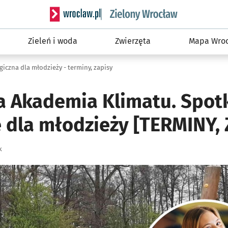
Serwis informacyjny wroclaw.pl podserwis: Śro
Zieleń i woda
Zwierzęta
Mapa Wroc
iczna dla młodzieży - terminy, zapisy
 Akademia Klimatu. Spot
 dla młodzieży [TERMINY, 
k