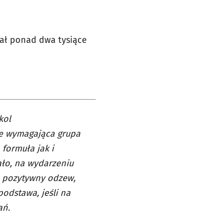
ał ponad dwa tysiące
kol
ie wymagająca grupa
 formuła jak i
ało, na wydarzeniu
o pozytywny odzew,
podstawa, jeśli na
ań.