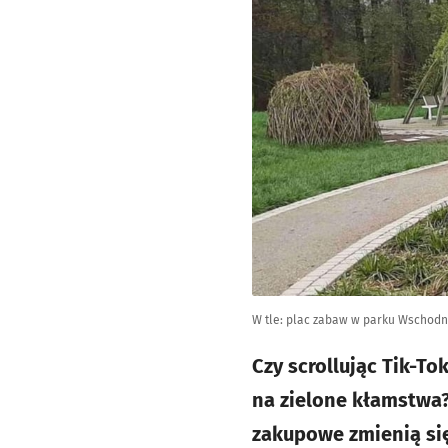
W tle: plac zabaw w parku Wschodni
Czy scrollując Tik-To
na zielone kłamstwa?
zakupowe zmienią się