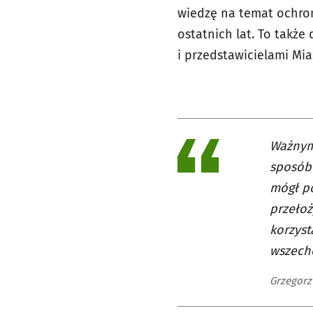
wiedzę na temat ochron
ostatnich lat. To takż
i przedstawicielami Mi
Ważnym
sposób 
mógł po
przełoż
korzyst
wszech
Grzegorz 