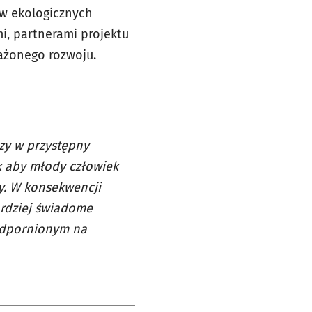
ów ekologicznych
i, partnerami projektu
ażonego rozwoju.
zy w przystępny
k aby młody człowiek
my. W konsekwencji
ardziej świadome
uodpornionym na