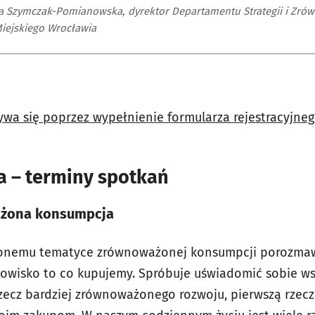
a Szymczak-Pomianowska, dyrektor Departamentu Strategii i Zr
iejskiego Wrocławia
ywa się poprzez wypełnienie formularza rejestracyjneg
a – terminy spotkań
ażona konsumpcja
conemu tematyce zrównoważonej konsumpcji porozmaw
owisko to co kupujemy. Spróbuje uświadomić sobie ws
ecz bardziej zrównoważonego rozwoju, pierwszą rzeczą,