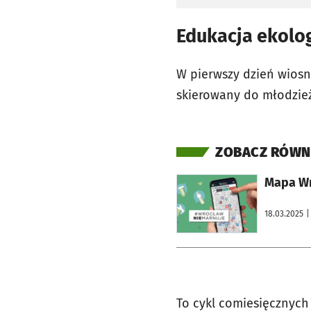
Edukacja ekolo
W pierwszy dzień wiosn
skierowany do młodzie
ZOBACZ RÓWN
otworzy się w nowej karcie
Mapa Wro
18.03.2025
|
To cykl comiesięcznych