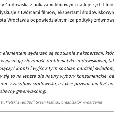
y środowiska z pokazami filmowymi najlepszych film
e dyskusje z twórcami filmów, ekspertami środowiskowym
asta Wrocławia odpowiedzialnymi za politykę zrównow
 elementem wydarzeń są spotkania z ekspertami, któr
wyjaśniają złożoność problematyki środowiskowej, ta
łączyć kropki i wyjść z tych spotkań bardziej świado
y się to na lepsze dla natury wybory konsumenckie, b
anie z zasobów środowiska, a także pozwoli mu być 
obecny greenwashing.
Dukielski z Fundacji Green Festival, organizator wydarzenia