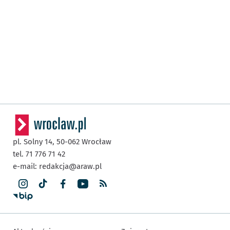
pl. Solny 14,
50-062
Wrocław
tel. 71 776 71 42
e-mail:
redakcja@araw.pl