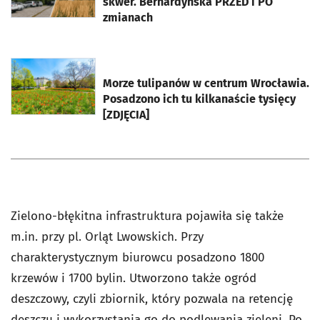
skwer. Bernardyńska PRZED i PO
zmianach
otworzy się w nowej karcie
Morze tulipanów w centrum Wrocławia.
Posadzono ich tu kilkanaście tysięcy
[ZDJĘCIA]
Zielono-błękitna infrastruktura pojawiła się także
m.in. przy pl. Orląt Lwowskich. Przy
charakterystycznym biurowcu posadzono 1800
krzewów i 1700 bylin. Utworzono także ogród
deszczowy, czyli zbiornik, który pozwala na retencję
deszczu i wykorzystania go do podlewania zieleni. Po