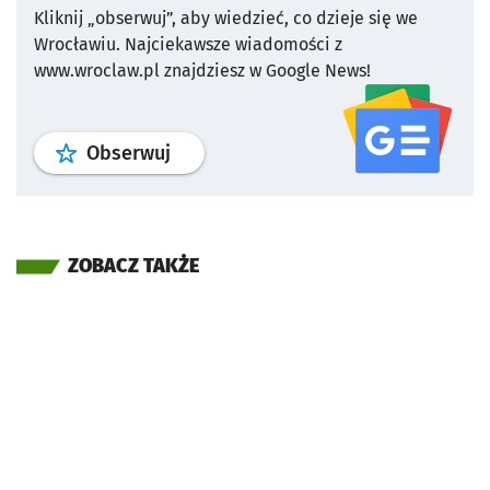
Kliknij „obserwuj”, aby wiedzieć, co dzieje się we
Wrocławiu.
Najciekawsze wiadomości z
www.wroclaw.pl znajdziesz w Google News!
profil
google news
serwisu wroclaw
Obserwuj
ZOBACZ TAKŻE