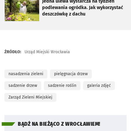
otworzy się w nowej karcie
Jedna ulewa wystarcza na tydzień
podlewania ogródka. Jak wykorzystać
deszczówkę z dachu
ŹRÓDŁO:
Urząd Miejski Wrocławia
nasadzenia zieleni
pielęgnacja drzew
sadzenie drzew
sadzenie roślin
galeria zdjęć
Zarząd Zieleni Miejskiej
BĄDŹ NA BIEŻĄCO Z WROCŁAWIEM!