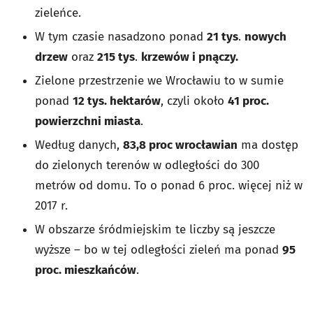
zieleńce.
W tym czasie nasadzono ponad
21 tys
.
nowych
drzew
oraz
215 tys
.
krzewów i pnączy.
Zielone przestrzenie we Wrocławiu to w sumie
ponad
12 tys. hektarów
, czyli około
41 proc.
powierzchni miasta
.
Według danych,
83,8 proc wrocławian
ma dostęp
do zielonych terenów w odległości do 300
metrów od domu. To o ponad 6 proc. więcej niż w
2017 r.
W obszarze śródmiejskim te liczby są jeszcze
wyższe – bo w tej odległości zieleń ma ponad
95
proc. mieszkańców
.