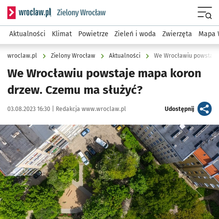
Serwis informacyjny wroclaw.pl podserwis: Środowisko we 
Menu
Aktualności
Klimat
Powietrze
Zieleń i woda
Zwierzęta
Mapa 
wroclaw.pl
Zielony Wrocław
Aktualności
We Wrocławiu powstaje
We Wrocławiu powstaje mapa koron
drzew. Czemu ma służyć?
Data publikacji:
Autor:
artykuł
03.08.2023 16:30 |
Redakcja www.wroclaw.pl
Udostępnij
Kliknij, aby zobaczyć galerię