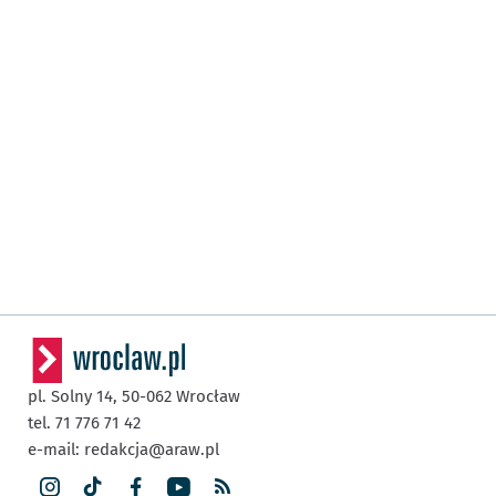
pl. Solny 14,
50-062
Wrocław
tel. 71 776 71 42
e-mail:
redakcja@araw.pl