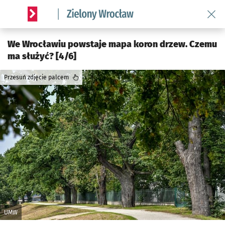
Wróć 
Serwis informacyjny wroclaw.pl podserwis: Środowisko we 
We Wrocławiu powstaje mapa koron drzew. Czemu
ma służyć? [4/6]
Przesuń zdjęcie palcem
UMW