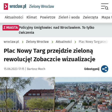
Serwis informacyjny wroclaw.pl podserwis: Środowisko we 
Menu
Aktualności
Klimat
Powietrze
Zieleń i woda
Zwierzęta
Mapa 
Z MIASTA
Policyjny śmigłowiec nad Wrocławiem. To tylko
ćwiczenia
wroclaw.pl
Zielony Wrocław
Aktualności
Plac Nowy Targ przejdzie
Plac Nowy Targ przejdzie zieloną
rewolucję! Zobaczcie wizualizacje
Data publikacji:
Autor:
artykuł
15.06.2023 17:15 |
Bartosz Moch
Udostępnij
Kliknij, aby zobaczyć galerię
Kliknij, aby powiększyć