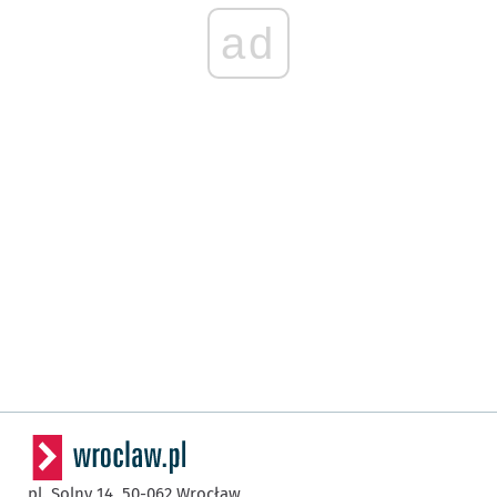
ad
pl. Solny 14,
50-062
Wrocław