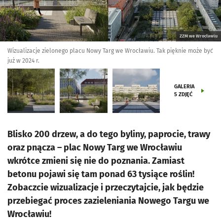
ZZM we Wrocławiu
Wizualizacje zielonego placu Nowy Targ we Wrocławiu. Tak pięknie może być
już w 2024 r.
GALERIA
5
ZDJĘĆ
Blisko 200 drzew, a do tego byliny, paprocie, trawy
oraz pnącza – plac Nowy Targ we Wrocławiu
wkrótce zmieni się nie do poznania. Zamiast
betonu pojawi się tam ponad 63 tysiące roślin!
Zobaczcie wizualizacje i przeczytajcie, jak będzie
przebiegać proces zazieleniania Nowego Targu we
Wrocławiu!