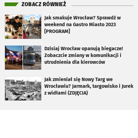
ZOBACZ RÓWNIEŻ
otworzy się w nowej karcie
Jak smakuje Wrocław? Sprawdź w
weekend na Gastro Miasto 2023
[PROGRAM]
otworzy się w nowej karcie
Dzisiaj Wrocław opanują biegacze!
Zobaczcie zmiany w komunikacji i
utrudnienia dla kierowców
otworzy się w nowej karcie
Jak zmieniał się Nowy Targ we
Wrocławiu? Jarmark, targowisko i Jurek
z widłami (ZDJĘCIA)