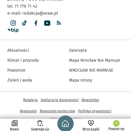
tel. 71 776 71 42
e-mail:
redakcja@araw.pl
Aktualności
Zwierzęta
Klimat i przyroda
Mapa Wrocław Nie Marnuje
Powietrze
WROCŁAW NIE MARNUJE
Zieleń i woda
Mapa strony
Inne informacje
Redakcja
Deklaracja dostępności
Newsletter
Regulamin
Regulamin konkursów
Polityka prywatności
Strona główna - wroclaw.pl
Ustawienia cookies
Powietrze
Nowe
Segregacja
WrocŁapki
© Copyright 2005-2026, ARAW S.A., Gmina Wrocław