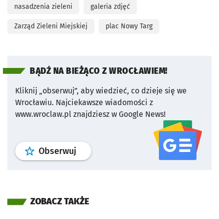
nasadzenia zieleni
galeria zdjęć
Zarząd Zieleni Miejskiej
plac Nowy Targ
BĄDŹ NA BIEŻĄCO Z WROCŁAWIEM!
Kliknij „obserwuj”, aby wiedzieć, co dzieje się we
Wrocławiu.
Najciekawsze wiadomości z
www.wroclaw.pl znajdziesz w Google News!
profil
google news
serwisu wroclaw
Obserwuj
ZOBACZ TAKŻE