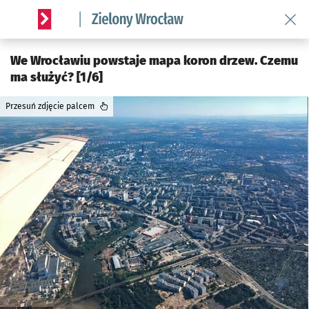
Wróć 
Serwis informacyjny wroclaw.pl podserwis: Środowisko we 
We Wrocławiu powstaje mapa koron drzew. Czemu
ma służyć? [1/6]
Przesuń zdjęcie palcem