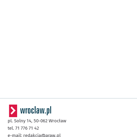
pl. Solny 14,
50-062
Wrocław
tel. 71 776 71 42
e-mail:
redakcja@araw.pl