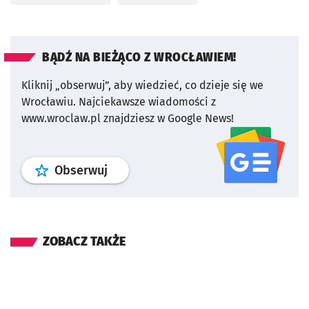
BĄDŹ NA BIEŻĄCO Z WROCŁAWIEM!
Kliknij „obserwuj”, aby wiedzieć, co dzieje się we
Wrocławiu.
Najciekawsze wiadomości z
www.wroclaw.pl znajdziesz w Google News!
profil
google news
serwisu wroclaw
Obserwuj
ZOBACZ TAKŻE