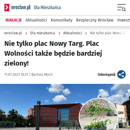
Serwis informacyjny wroclaw.pl podserwis: Dla mieszkańca
Menu
WAKACJE
Aktualności
Komunikaty
Bezpieczny Wrocław
Inwest
wroclaw.pl
Dla mieszkańca
Aktualności
Nie tylko plac Nowy Targ.
Nie tylko plac Nowy Targ. Plac
Wolności także będzie bardziej
zielony!
Data publikacji:
Autor:
artykuł
11.07.2023 18:21 |
Bartosz Moch
Udostępnij
Kliknij, aby powiększyć