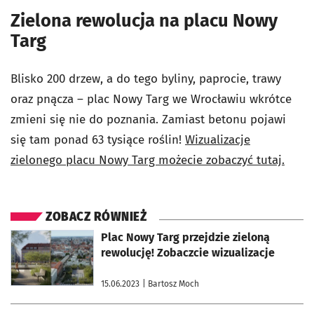
Zielona rewolucja na placu Nowy
Targ
Blisko 200 drzew, a do tego byliny, paprocie, trawy
oraz pnącza – plac Nowy Targ we Wrocławiu wkrótce
zmieni się nie do poznania. Zamiast betonu pojawi
się tam ponad 63 tysiące roślin!
Wizualizacje
zielonego placu Nowy Targ możecie zobaczyć tutaj.
ZOBACZ RÓWNIEŻ
otworzy się w nowej karcie
Plac Nowy Targ przejdzie zieloną
rewolucję! Zobaczcie wizualizacje
15.06.2023
| Bartosz Moch