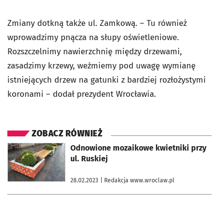
Zmiany dotkną także ul. Zamkową. – Tu również
wprowadzimy pnącza na słupy oświetleniowe.
Rozszczelnimy nawierzchnię między drzewami,
zasadzimy krzewy, weźmiemy pod uwagę wymianę
istniejących drzew na gatunki z bardziej rozłożystymi
koronami – dodał prezydent Wrocławia.
ZOBACZ RÓWNIEŻ
otworzy się w nowej karcie
Odnowione mozaikowe kwietniki przy
ul. Ruskiej
28.02.2023
| Redakcja www.wroclaw.pl