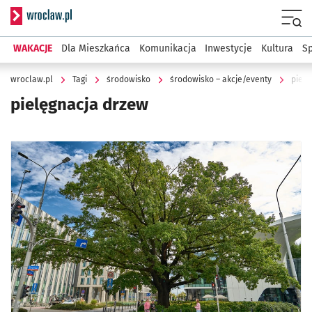
Serwis informacyjny wroclaw.pl
Menu
WAKACJE
Dla Mieszkańca
Komunikacja
Inwestycje
Kultura
Sp
wroclaw.pl
Tagi
środowisko
środowisko – akcje/eventy
pielę
pielęgnacja drzew