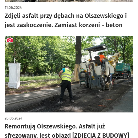
11.06.2024
Zdjęli asfalt przy dębach na Olszewskiego i
jest zaskoczenie. Zamiast korzeni - beton
artykuł z galerią zdjęć
26.05.2024
Remontują Olszewskiego. Asfalt już
sfrezowany. Jest objazd [ZDJĘCIA Z BUDOWY]