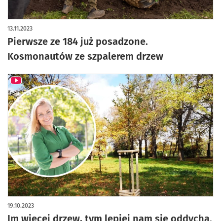
artykuł z galerią zdjęć
13.11.2023
Pierwsze ze 184 już posadzone.
Kosmonautów ze szpalerem drzew
19.10.2023
Im więcej drzew, tym lepiej nam się oddycha.