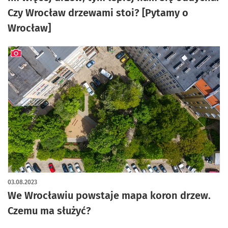
Czy Wrocław drzewami stoi? [Pytamy o
Wrocław]
artykuł z galerią zdjęć
03.08.2023
We Wrocławiu powstaje mapa koron drzew.
Czemu ma służyć?