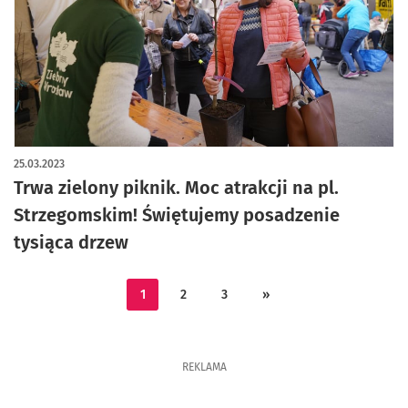
artykuł z galerią zdjęć
25.03.2023
Trwa zielony piknik. Moc atrakcji na pl.
Strzegomskim! Świętujemy posadzenie
tysiąca drzew
1
2
3
»
REKLAMA