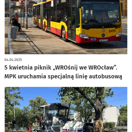
04.04.2025
5 kwietnia piknik „WROśnij we WROcław”.
MPK uruchamia specjalną linię autobusową