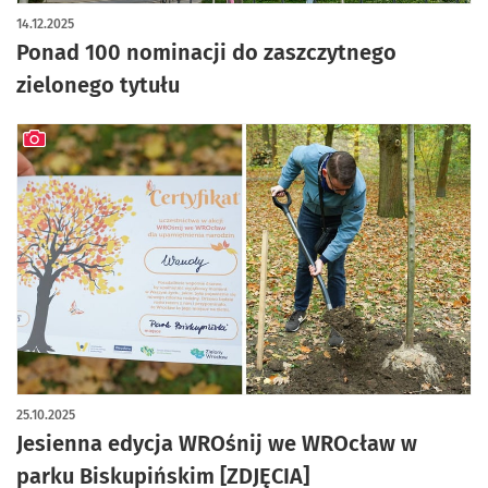
14.12.2025
Ponad 100 nominacji do zaszczytnego
zielonego tytułu
artykuł z galerią zdjęć
25.10.2025
Jesienna edycja WROśnij we WROcław w
parku Biskupińskim [ZDJĘCIA]