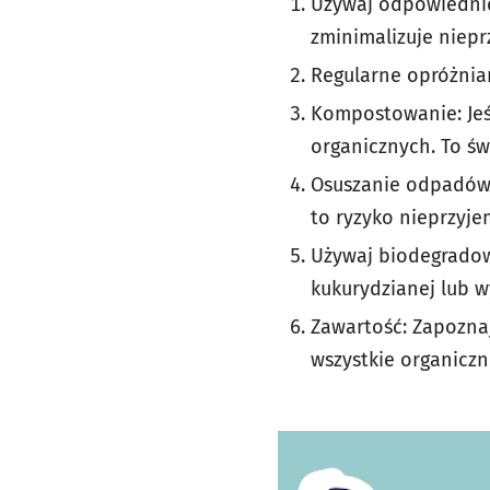
Używaj odpowiednic
zminimalizuje niep
Regularne opróżnian
Kompostowanie: Jeś
organicznych. To ś
Osuszanie odpadów:
to ryzyko nieprzyj
Używaj biodegradow
kukurydzianej lub 
Zawartość: Zapoznaj
wszystkie organiczn