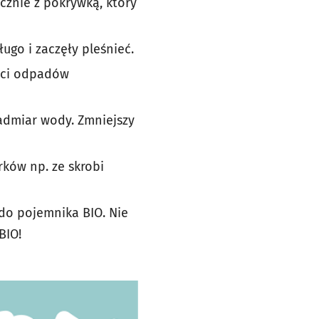
znie z pokrywką, który
ugo i zaczęły pleśnieć.
ści odpadów
admiar wody. Zmniejszy
ków np. ze skrobi
do pojemnika BIO. Nie
BIO!