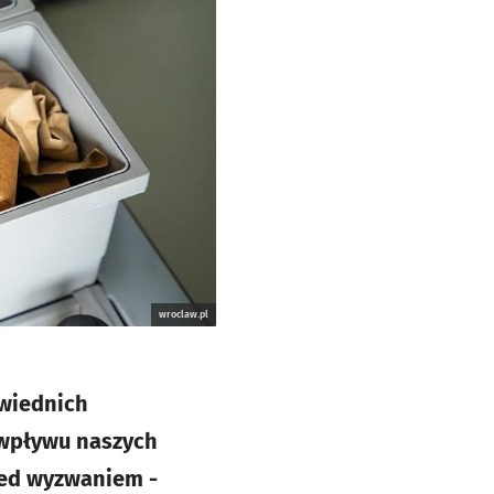
wroclaw.pl
owiednich
 wpływu naszych
zed wyzwaniem -