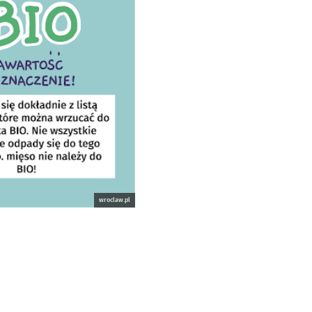
wroclaw.pl