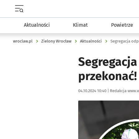
Menu główne portalu wroclaw.pl
Aktualności
Klimat
Powietrze
wroclaw.pl
Zielony Wrocław
Aktualności
Segregacja odp
Segregacja
przekonać!
Data publikacji:
Autor:
04.10.2024 10:40 |
Redakcja www.w
Kliknij, aby powiększyć