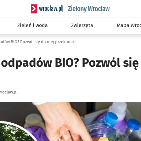
Serwis informacyjny wroclaw.pl podserwis: Śro
Zieleń i woda
Zwierzęta
Mapa Wroc
adów BIO? Pozwól się do niej przekonać!
 odpadów BIO? Pozwól się 
roclaw.pl