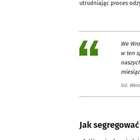
utrudniając proces odz
We Wroc
w ten 
naszych
miesią
inż. Wer
Jak segregować