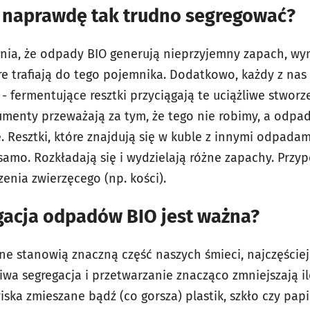
 naprawdę tak trudno segregować?
ia, że odpady BIO generują nieprzyjemny zapach, wyn
e trafiają do tego pojemnika. Dodatkowo, każdy z nas
fermentujące resztki przyciągają te uciążliwe stworz
umenty przeważają za tym, że tego nie robimy, a odpad
. Resztki, które znajdują się w kuble z innymi odpada
samo. Rozkładają się i wydzielają różne zapachy. Przy
nia zwierzęcego (np. kości).
gacja odpadów BIO jest ważna?
 stanowią znaczną część naszych śmieci, najczęściej
iwa segregacja i przetwarzanie znacząco zmniejszają 
iska zmieszane bądź (co gorsza) plastik, szkło czy papi