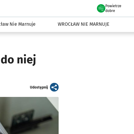
Powietrze
we Wrocławiu
dowisko we Wrocławiu
dobre
ław Nie Marnuje
WROCŁAW NIE MARNUJE
do niej
artykuł
Udostępnij