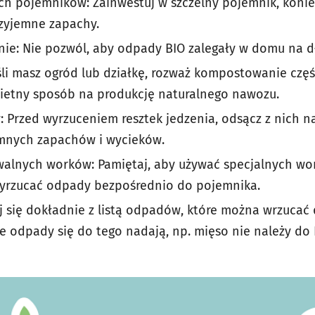
h pojemników: Zainwestuj w szczelny pojemnik, koniec
rzyjemne zapachy.
ie: Nie pozwól, aby odpady BIO zalegały w domu na dł
li masz ogród lub działkę, rozważ kompostowanie czę
wietny sposób na produkcję naturalnego nawozu.
 Przed wyrzuceniem resztek jedzenia, odsącz z nich n
emnych zapachów i wycieków.
alnych worków: Pamiętaj, aby używać specjalnych wor
wyrzucać odpady bezpośrednio do pojemnika.
 się dokładnie z listą odpadów, które można wrzucać 
e odpady się do tego nadają, np. mięso nie należy do 