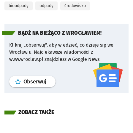
bioodpady
odpady
środowisko
BĄDŹ NA BIEŻĄCO Z WROCŁAWIEM!
Kliknij „obserwuj”, aby wiedzieć, co dzieje się we
Wrocławiu.
Najciekawsze wiadomości z
www.wroclaw.pl znajdziesz w Google News!
profil
google news
serwisu wroclaw
Obserwuj
ZOBACZ TAKŻE