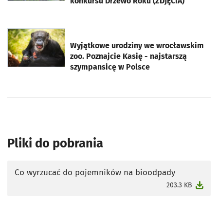
konkursu Drzewo Roku (ZDJĘCIA)
otworzy się w nowej karcie
Wyjątkowe urodziny we wrocławskim
zoo. Poznajcie Kasię - najstarszą
szympansicę w Polsce
Pliki do pobrania
Co wyrzucać do pojemników na bioodpady
otworzy się w nowej karcie
203.3 KB