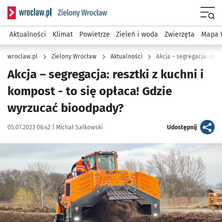
Serwis informacyjny wroclaw.pl podserwis: Środowisko we 
Menu
Aktualności
Klimat
Powietrze
Zieleń i woda
Zwierzęta
Mapa 
wroclaw.pl
Zielony Wrocław
Aktualności
Akcja – segregacja: resztki z kuchni i
kompost - to się opłaca! Gdzie
wyrzucać bioodpady?
Data publikacji:
Autor:
artykuł
05.07.2023 06:42 |
Michał Sałkowski
Udostępnij
Kliknij, aby powiększyć