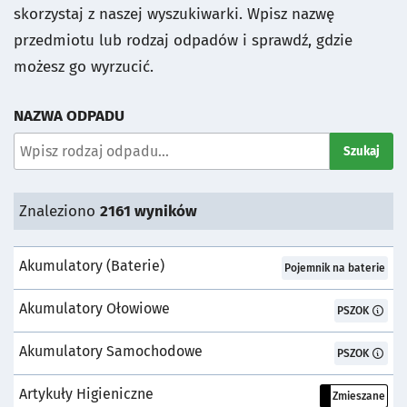
skorzystaj z naszej wyszukiwarki. Wpisz nazwę
przedmiotu lub rodzaj odpadów i sprawdź, gdzie
możesz go wyrzucić.
NAZWA ODPADU
Wyszukaj odpad:
Szukaj
Znaleziono
2161
wyników
Akumulatory (baterie)
Pojemnik:
Pojemnik na baterie
Akumulatory Ołowiowe
Pojemnik:
PSZOK
Akumulatory Samochodowe
Pojemnik:
PSZOK
Artykuły Higieniczne
Pojemnik:
Zmieszane