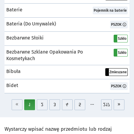
Baterie
Pojemnik:
Pojemnik na baterie
Bateria (do Umywalek)
Pojemnik:
PSZOK
Bezbarwne Słoiki
Pojemnik:
Szkło
Bezbarwne Szklane Opakowania Po
Pojemnik:
Szkło
Kosmetykach
Bibuła
Pojemnik:
Zmieszane
Bidet
Pojemnik:
PSZOK
«
1
2
3
4
5
217
»
…
Wystarczy wpisać nazwę przedmiotu lub rodzaj