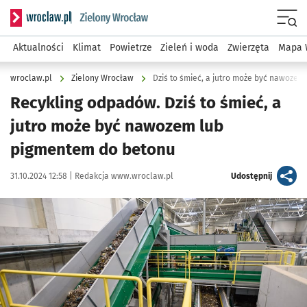
Serwis informacyjny wroclaw.pl podserwis: Środowisko we 
Menu
Aktualności
Klimat
Powietrze
Zieleń i woda
Zwierzęta
Mapa 
wroclaw.pl
Zielony Wrocław
Dziś to śmieć, a jutro może być nawoze
Recykling odpadów. Dziś to śmieć, a
jutro może być nawozem lub
pigmentem do betonu
Data publikacji:
Autor:
artykuł
31.10.2024 12:58 |
Redakcja www.wroclaw.pl
Udostępnij
Kliknij, aby powiększyć