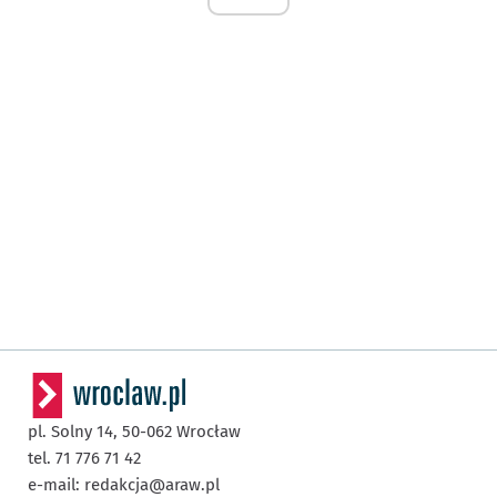
pl. Solny 14,
50-062
Wrocław
tel. 71 776 71 42
e-mail:
redakcja@araw.pl