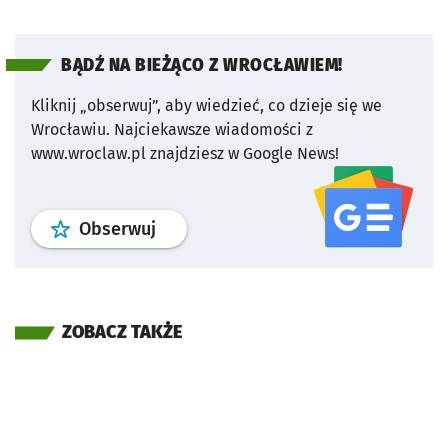
BĄDŹ NA BIEŻĄCO Z WROCŁAWIEM!
Kliknij „obserwuj”, aby wiedzieć, co dzieje się we
Wrocławiu.
Najciekawsze wiadomości z
www.wroclaw.pl znajdziesz w Google News!
profil
google news
serwisu wroclaw
Obserwuj
ZOBACZ TAKŻE