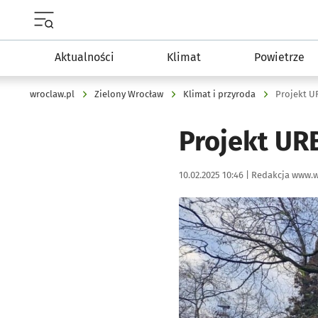
Menu główne portalu wroclaw.pl
Aktualności
Klimat
Powietrze
wroclaw.pl
Zielony Wrocław
Klimat i przyroda
Projekt 
Projekt U
Data publikacji:
Autor:
10.02.2025 10:46 |
Redakcja www.w
Kliknij, aby zobaczyć galer
Kliknij, aby powiększyć