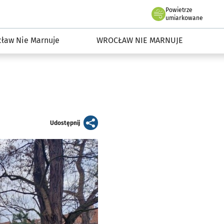
Powietrze
we Wrocławiu
dowisko we Wrocławiu
umiarkowane
ław Nie Marnuje
WROCŁAW NIE MARNUJE
artykuł
Udostępnij