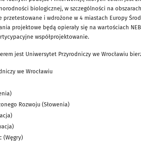
norodności biologicznej, w szczególności na obszarach
e przetestowane i wdrożone w 4 miastach Europy Środko
ałania projektowe będą opierały się na wartościach NE
partycypacyjne współprojektowanie.
derem jest Uniwersytet Przyrodniczy we Wrocławiu bier
dniczy we Wrocławiu
enia)
żonego Rozwoju (Słowenia)
acja)
acja)
c (Węgry)