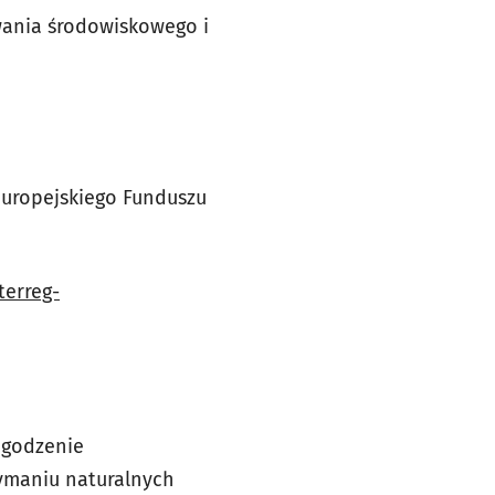
wania środowiskowego i
 Europejskiego Funduszu
terreg-
agodzenie
zymaniu naturalnych