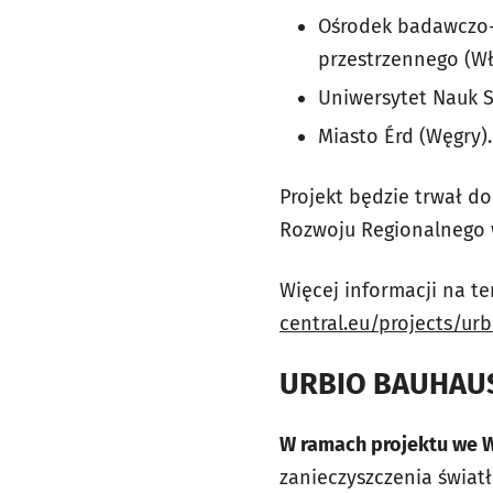
Ośrodek badawczo-
przestrzennego (W
Uniwersytet Nauk 
Miasto Érd (Węgry).
Projekt będzie trwał d
Rozwoju Regionalnego 
Więcej informacji na t
central.eu/projects/ur
URBIO BAUHAUS
W ramach projektu we W
zanieczyszczenia świat