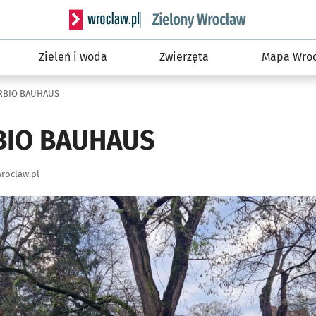
Serwis informacyjny wroclaw.pl podserwis: Śro
Zieleń i woda
Zwierzęta
Mapa Wroc
URBIO BAUHAUS
RBIO BAUHAUS
roclaw.pl
ię