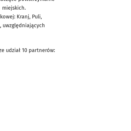
 miejskich.
wej: Kranj, Puli,
B, uwzględniających
ze udział 10 partnerów: