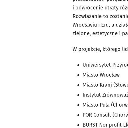
i odwrócenie utraty róż
Rozwiązanie to zostani
Wrocławiu i Erd, a dzi
zielone, estetyczne i 
W projekcie, którego li
Uniwersytet Przyro
Miasto Wrocław
Miasto Kranj (Słow
Instytut Zrównowa
Miasto Pula (Chorw
POR Consult (Chorw
BURST Nonprofit Ll