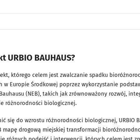
ekt URBIO BAUHAUS?
kt, którego celem jest zwalczanie spadku bioróżnoro
ch w Europie Środkowej poprzez wykorzystanie podst
auhausu (NEB), takich jak zrównoważony rozwój, integ
ie różnorodności biologicznej.
nić się do wzrostu różnorodności biologicznej, URBIO
 mapę drogową miejskiej transformacji bioróżnorodno
e różnych podejść i interwencji, których celem jest 