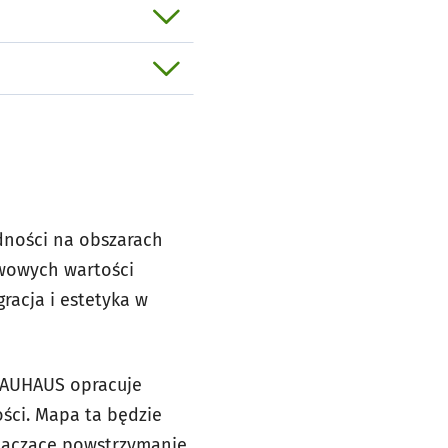
dności na obszarach
awowych wartości
racja i estetyka w
 BAUHAUS opracuje
ści. Mapa ta będzie
znaczące powstrzymanie