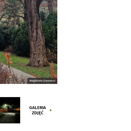
Magdalena Zienowicz
GALERIA
ZDJĘĆ