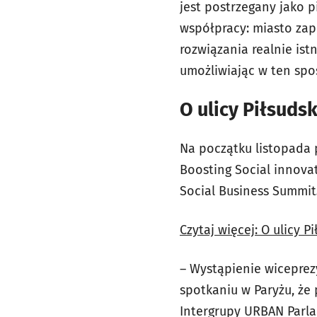
jest postrzegany jako p
współpracy: miasto zap
rozwiązania realnie is
umożliwiając w ten sp
O ulicy Piłsuds
Na początku listopada 
Boosting Social innova
Social Business Summit
Czytaj więcej: O ulicy P
– Wystąpienie wiceprez
spotkaniu w Paryżu, że
Intergrupy URBAN Parla