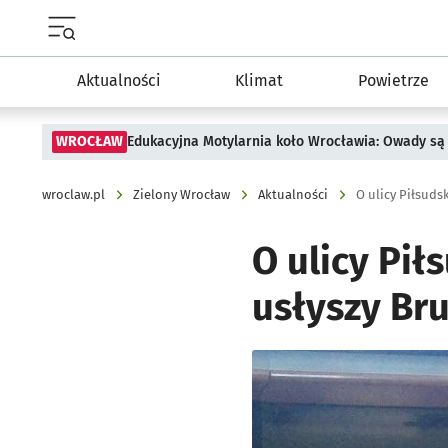
Menu główne portalu wroclaw.pl
Aktualności
Klimat
Powietrze
WROCŁAW
Edukacyjna Motylarnia koło Wrocławia: Owady są 
wroclaw.pl
Zielony Wrocław
Aktualności
O ulicy Piłsudsk
O ulicy Pił
usłyszy Br
Kliknij, aby powiększyć