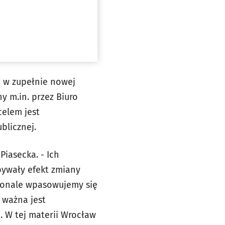
o w zupełnie nowej
y m.in. przez Biuro
elem jest
blicznej.
iasecka. - Ich
bywały efekt zmiany
skonale wpasowujemy się
 ważna jest
. W tej materii Wrocław