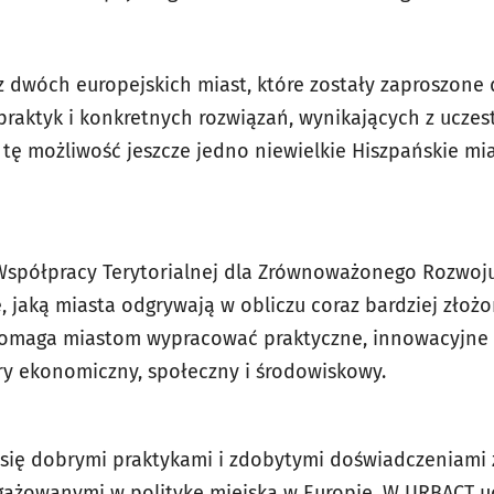
z dwóch europejskich miast, które zostały zaproszone
raktyk i konkretnych rozwiązań, wynikających z uczes
tę możliwość jeszcze jedno niewielkie Hiszpańskie mias
Współpracy Terytorialnej dla Zrównoważonego Rozwoju
ę, jaką miasta odgrywają w obliczu coraz bardziej zło
omaga miastom wypracować praktyczne, innowacyjne
y ekonomiczny, społeczny i środowiskowy.
 się dobrymi praktykami i zdobytymi doświadczeniami 
gażowanymi w politykę miejską w Europie. W URBACT uc