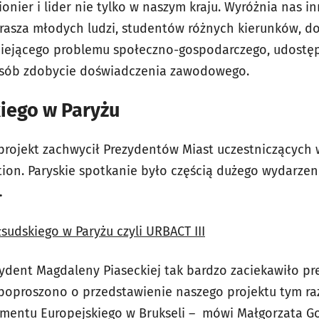
ionier i lider nie tylko w naszym kraju. Wyróżnia nas
rasza młodych ludzi, studentów różnych kierunków, 
tniejącego problemu społeczno-gospodarczego, udostęp
osób zdobycie doświadczenia zawodowego.
kiego w Paryżu
projekt zachwycił Prezydentów Miast uczestniczących 
tion. Paryskie spotkanie było częścią dużego wydarze
.
iłsudskiego w Paryżu czyli URBACT III
ydent Magdaleny Piaseckiej tak bardzo zaciekawiło p
 poproszono o przedstawienie naszego projektu tym r
mentu Europejskiego w Brukseli – mówi Małgorzata Go