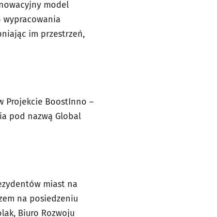
 innowacyjny model
do wypracowania
niając im przestrzeń,
w Projekcie BoostInno –
nia pod nazwą Global
rezydentów miast na
azem na posiedzeniu
lak, Biuro Rozwoju