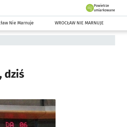
Powietrze
we Wrocławiu
dowisko we Wrocławiu
umiarkowane
ław Nie Marnuje
WROCŁAW NIE MARNUJE
, dziś