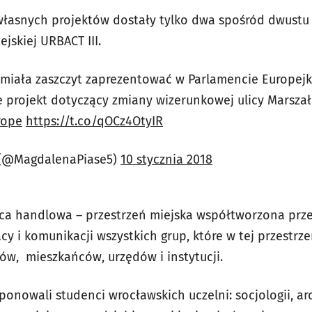
własnych projektów dostały tylko dwa spośród dwustu
jskiej URBACT III.
ę miała zaszczyt zaprezentować w Parlamencie Europej
 projekt dotyczący zmiany wizerunkowej ulicy Marszałk
rope
https://t.co/qOCz4OtyIR
 (@MagdalenaPiase5)
10 stycznia 2018
Ulica handlowa – przestrzeń miejska współtworzona prz
y i komunikacji wszystkich grup, które w tej przestrzen
ów, mieszkańców, urzędów i instytucji.
nowali studenci wrocławskich uczelni: socjologii, arch