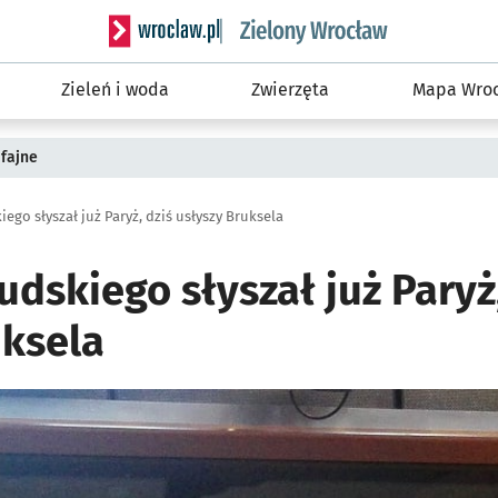
Serwis informacyjny wroclaw.pl podserwis: Śro
Zieleń i woda
Zwierzęta
Mapa Wroc
fajne
iego słyszał już Paryż, dziś usłyszy Bruksela
sudskiego słyszał już Paryż
uksela