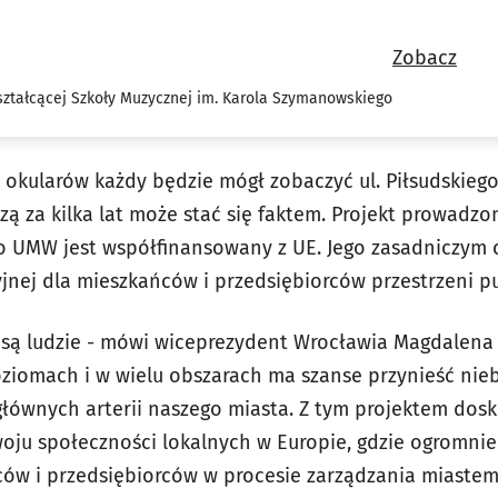
Zobacz
ztałcącej Szkoły Muzycznej im. Karola Szymanowskiego
okularów każdy będzie mógł zobaczyć ul. Piłsudskieg
zą za kilka lat może stać się faktem. Projekt prowadzon
 UMW jest współfinansowany z UE. Jego zasadniczym c
jnej dla mieszkańców i przedsiębiorców przestrzeni pu
 są ludzie - mówi wiceprezydent Wrocławia Magdalena P
ziomach i w wielu obszarach ma szanse przynieść nie
głównych arterii naszego miasta. Z tym projektem do
oju społeczności lokalnych w Europie, gdzie ogromnie
ów i przedsiębiorców w procesie zarządzania miastem