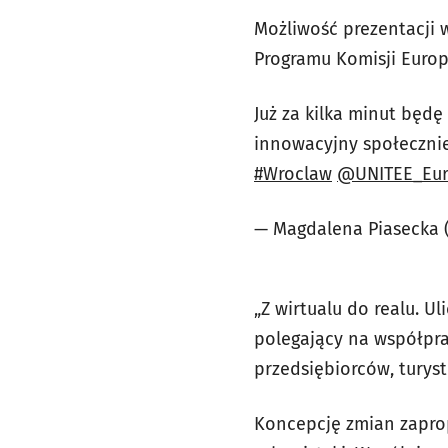
Możliwość prezentacji 
Programu Komisji Europe
Już za kilka minut będ
innowacyjny społecznie
#Wroclaw
@UNITEE_Eu
— Magdalena Piasecka
„Z wirtualu do realu. 
polegający na współprac
przedsiębiorców, turyst
Koncepcję zmian zapropo