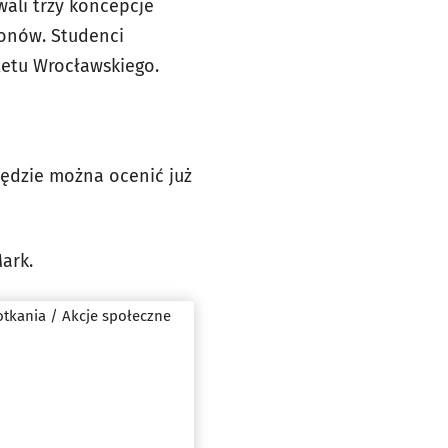
ali trzy koncepcje
ionów. Studenci
tetu Wrocławskiego.
 będzie można ocenić już
Mark.
tkania / Akcje społeczne