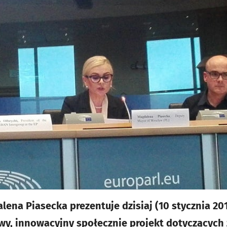
ena Piasecka prezentuje dzisiaj (10 stycznia 201
wy, innowacyjny społecznie projekt dotyczących