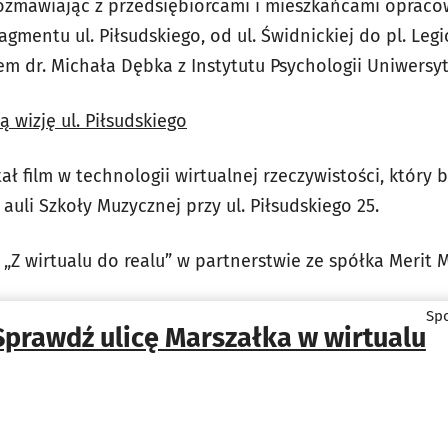
rozmawiając z przedsiębiorcami i mieszkańcami opracow
gmentu ul. Piłsudskiego, od ul. Świdnickiej do pl. Leg
em dr. Michała Dębka z Instytutu Psychologii Uniwersy
ą wizję ul. Piłsudskiego
ał film w technologii wirtualnej rzeczywistości, który
 auli Szkoły Muzycznej przy ul. Piłsudskiego 25.
t „Z wirtualu do realu” w partnerstwie ze spółka Merit 
Spo
Sprawdź ulicę Marszałka w wirtualu