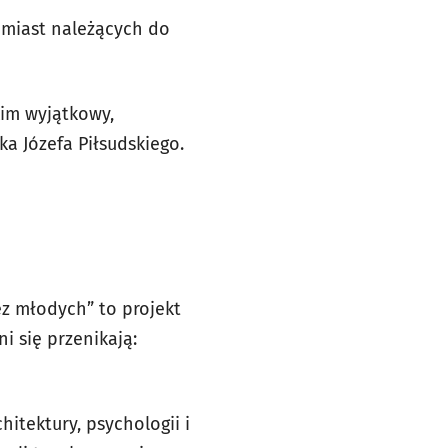
 miast należących do
kim wyjątkowy,
a Józefa Piłsudskiego.
ez młodych” to projekt
i się przenikają:
itektury, psychologii i