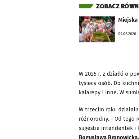
ZOBACZ RÓWN
otworzy się w nowej karcie
Miejska 
09.06.2026
|
W 2025 r. z działki o p
tysięcy osób. Do kuchni 
kalarepy i inne. W sum
W trzecim roku działal
różnorodny. - Od tego 
sugestie intendentek i 
Bogusława Bronowicka, 