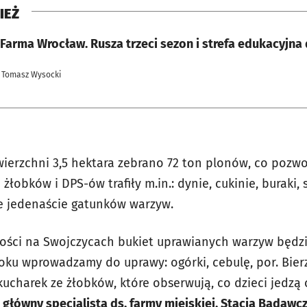
IEŻ
Farma Wrocław. Rusza trzeci sezon i strefa edukacyjna 
 Tomasz Wysocki
owierzchni 3,5 hektara zebrano 72 ton plonów, co pozw
żłobków i DPS-ów trafiły m.in.: dynie, cukinie, buraki, 
ie jedenaście gatunków warzyw.
ności na Swojczycach bukiet uprawianych warzyw będzie
roku wprowadzamy do uprawy: ogórki, cebulę, por. Bi
kucharek ze żłobków, które obserwują, co dzieci jedzą
główny specjalista ds. farmy miejskiej, Stacja Badaw