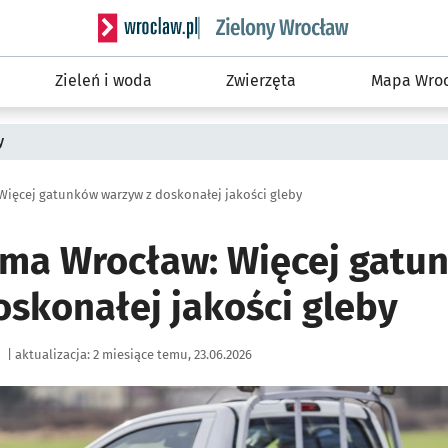
Serwis informacyjny wroclaw.pl podserwis: Śro
Zieleń i woda
Zwierzęta
Mapa Wroc
y
 Więcej gatunków warzyw z doskonałej jakości gleby
rma Wrocław: Więcej gatu
oskonałej jakości gleby
|
aktualizacja:
2 miesiące temu, 23.06.2026
ię