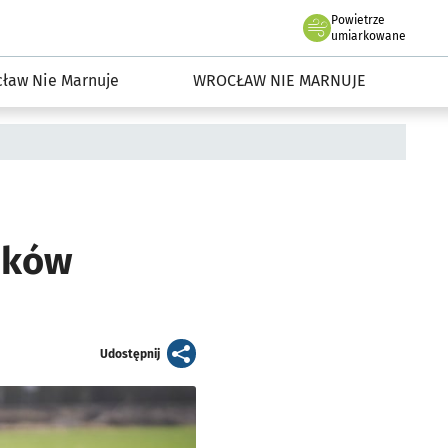
Powietrze
we Wrocławiu
dowisko we Wrocławiu
umiarkowane
ław Nie Marnuje
WROCŁAW NIE MARNUJE
nków
artykuł
Udostępnij