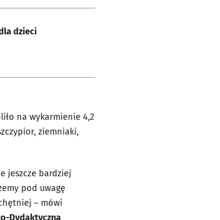
dla dzieci
oliło na wykarmienie 4,2
szczypior, ziemniaki,
 jeszcze bardziej
erzemy pod uwagę
 chętniej – mówi
czo-Dydaktyczna