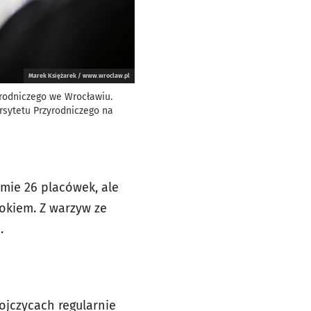
Marek Księżarek / www.wroclaw.pl
yrodniczego we Wrocławiu.
rsytetu Przyrodniczego na
sumie 26 placówek, ale
rokiem. Z warzyw ze
.
ojczycach regularnie