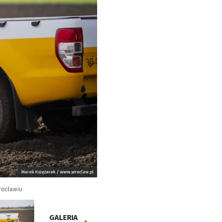
Marek Księżarek / www.wroclaw.pl
rocławiu
GALERIA