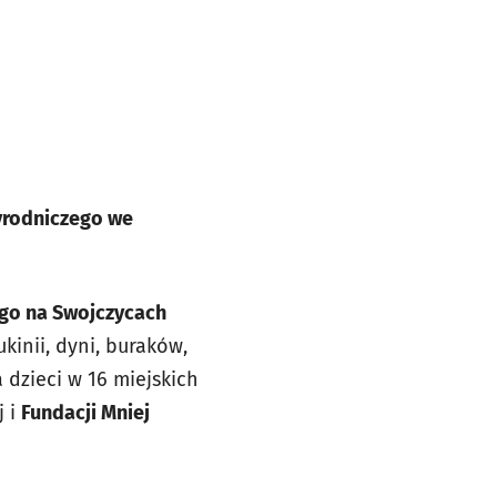
yrodniczego we
ego na Swojczycach
kinii, dyni, buraków,
 dzieci w 16 miejskich
j i
Fundacji Mniej