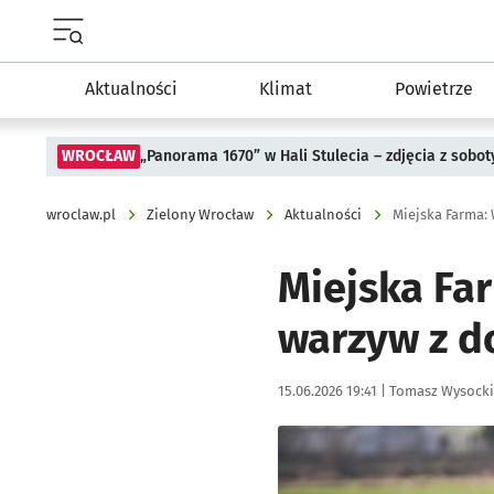
Menu główne portalu wroclaw.pl
Aktualności
Klimat
Powietrze
WROCŁAW
„Panorama 1670” w Hali Stulecia – zdjęcia z sobot
wroclaw.pl
Zielony Wrocław
Aktualności
Miejska Farma:
Miejska Fa
warzyw z d
Data publikacji:
Autor:
15.06.2026 19:41 |
Tomasz Wysocki
Kliknij, aby zobaczyć galer