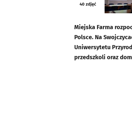
galeria
40
zdjęć
Miejska Farma rozpocz
Polsce. Na Swojczyca
Uniwersytetu Przyrod
przedszkoli oraz do