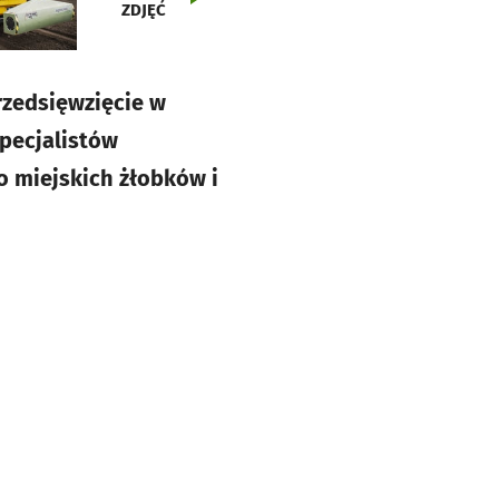
ZDJĘĆ
rzedsięwzięcie w
specjalistów
o miejskich żłobków i