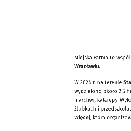
Miejska Farma to wspó
Wrocławiu.
W 2024 r. na terenie
St
wydzielono około 2,5 he
marchwi, kalarepy. Wyko
żłobkach i przedszkol
Więcej
, która organizo