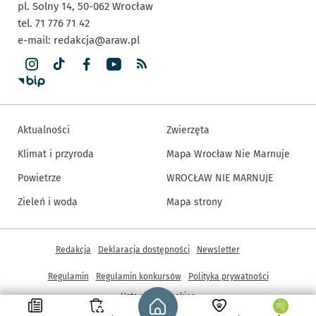
pl. Solny 14,
50-062
Wrocław
tel. 71 776 71 42
e-mail:
redakcja@araw.pl
Aktualności
Zwierzęta
Klimat i przyroda
Mapa Wrocław Nie Marnuje
Powietrze
WROCŁAW NIE MARNUJE
Zieleń i woda
Mapa strony
Inne informacje
Redakcja
Deklaracja dostępności
Newsletter
Regulamin
Regulamin konkursów
Polityka prywatności
Strona główna - wroclaw.pl
Ustawienia cookies