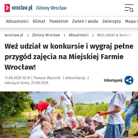
Serwis informacyjny wroclaw.pl podserwis: Środowisko we 
Menu
Aktualności
Klimat
Powietrze
Zieleń i woda
Zwierzęta
Mapa 
wroclaw.pl
Zielony Wrocław
Aktualności
Weź udział w konkursie i wygraj pełne
przygód zajęcia na Miejskiej Farmie
Wrocław!
Data publikacji:
Autor:
11.06.2026 10:16 |
Tomasz Wysocki
|
aktualizacja:
2
artykuł
Udostępnij
miesiące temu, 25.06.2026
Kliknij, aby powiększyć