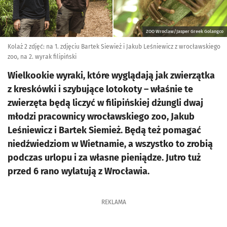
ZOO Wroclaw/Jasper Greek Golangco
Kolaż 2 zdjęć: na 1. zdjęciu Bartek Siewież i Jakub Leśniewicz z wrocławskiego
zoo, na 2. wyrak filipiński
Wielkookie wyraki, które wyglądają jak zwierzątka
z kreskówki i szybujące lotokoty – właśnie te
zwierzęta będą liczyć w filipińskiej dżungli dwaj
młodzi pracownicy wrocławskiego zoo, Jakub
Leśniewicz i Bartek Siemież. Będą też pomagać
niedźwiedziom w Wietnamie, a wszystko to zrobią
podczas urlopu i za własne pieniądze. Jutro tuż
przed 6 rano wylatują z Wrocławia.
REKLAMA