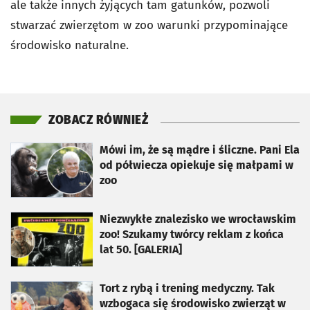
ale także innych żyjących tam gatunków, pozwoli
stwarzać zwierzętom w zoo warunki przypominające
środowisko naturalne.
ZOBACZ RÓWNIEŻ
otworzy się w nowej karcie
Mówi im, że są mądre i śliczne. Pani Ela
od półwiecza opiekuje się małpami w
zoo
otworzy się w nowej karcie
Niezwykłe znalezisko we wrocławskim
zoo! Szukamy twórcy reklam z końca
lat 50. [GALERIA]
otworzy się w nowej karcie
Tort z rybą i trening medyczny. Tak
wzbogaca się środowisko zwierząt w