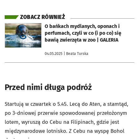
ZOBACZ RÓWNIEŻ
otworzy się w nowej karcie
O bańkach mydlanych, oponach i
perfumach, czyli w co (i po co) się
bawią zwierzęta w zoo | GALERIA
04.05.2025
| Beata Turska
Przed nimi długa podróż
Startują w czwartek o 5.45. Lecą do Aten, a stamtąd,
po 3-dniowej przerwie spowodowanej przełożonym
lotem, wyruszą do Cebu na Filipinach, gdzie jest
międzynarodowe lotnisko. Z Cebu na wyspę Bohol