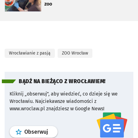
zoo
Wrocławianie z pasją
ZOO Wrocław
BĄDŹ NA BIEŻĄCO Z WROCŁAWIEM!
Kliknij „obserwuj”, aby wiedzieć, co dzieje się we
Wrocławiu.
Najciekawsze wiadomości z
www.wroclaw.pl znajdziesz w Google News!
profil
google news
serwisu wroclaw
Obserwuj