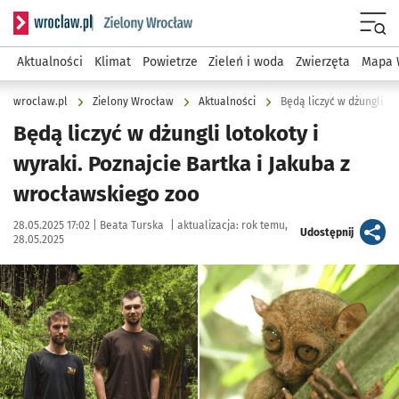
Serwis informacyjny wroclaw.pl podserwis: Środowisko we 
Menu
Aktualności
Klimat
Powietrze
Zieleń i woda
Zwierzęta
Mapa 
wroclaw.pl
Zielony Wrocław
Aktualności
Będą liczyć w dżungli lotokoty i
wyraki. Poznajcie Bartka i Jakuba z
wrocławskiego zoo
Data publikacji:
Autor:
28.05.2025 17:02 |
Beata Turska
|
aktualizacja:
rok temu,
artykuł
Udostępnij
28.05.2025
Kliknij, aby powiększyć