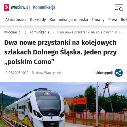
Serwis informacyjny wroclaw.pl podserwis: Komunikacja
Menu
Aktualności
Rozkłady
Komunikacja miejska
Zmiany
Piesi
Row
wroclaw.pl
Komunikacja
Dwa nowe przystanki na kolejowych
szlakach Dolnego Śląska. Jeden przy
„polskim Como”
Data publikacji:
Autor:
artykuł
10.06.2026 19:30 |
Bartosz Wawryszuk
Udostępnij
Kliknij, aby powiększyć