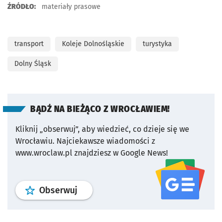
ŹRÓDŁO:
materiały prasowe
transport
Koleje Dolnośląskie
turystyka
Dolny Śląsk
BĄDŹ NA BIEŻĄCO Z WROCŁAWIEM!
Kliknij „obserwuj”, aby wiedzieć, co dzieje się we
Wrocławiu.
Najciekawsze wiadomości z
www.wroclaw.pl znajdziesz w Google News!
profil
google news
serwisu wroclaw
Obserwuj