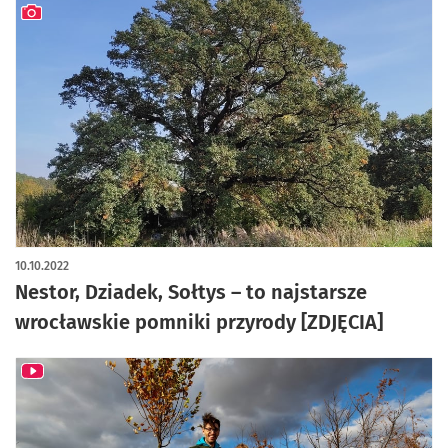
artykuł z galerią zdjęć
10.10.2022
Nestor, Dziadek, Sołtys – to najstarsze
wrocławskie pomniki przyrody [ZDJĘCIA]