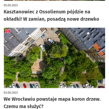
artykuł z galerią zdjęć
05.09.2023
Kasztanowiec z Ossolienum pójdzie na
okładki! W zamian, posadzą nowe drzewko
artykuł z galerią zdjęć
03.08.2023
We Wrocławiu powstaje mapa koron drzew.
Czemu ma służyć?