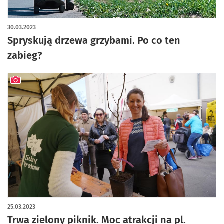
30.03.2023
Spryskują drzewa grzybami. Po co ten
zabieg?
artykuł z galerią zdjęć
25.03.2023
Trwa zielony piknik. Moc atrakcji na pl.