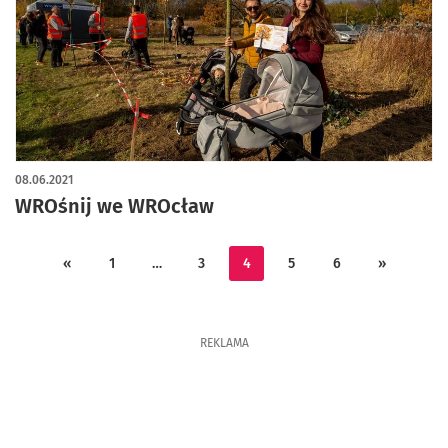
08.06.2021
WROśnij we WROcław
«
1
…
3
4
5
6
»
REKLAMA