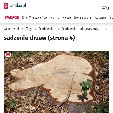
Serwis informacyjny wroclaw.pl
Menu
WAKACJE
Dla Mieszkańca
Komunikacja
Inwestycje
Kultura
Sp
wroclaw.pl
Tagi
środowisko
środowisko – akcje/eventy
sadz
sadzenie drzew
(strona 4)