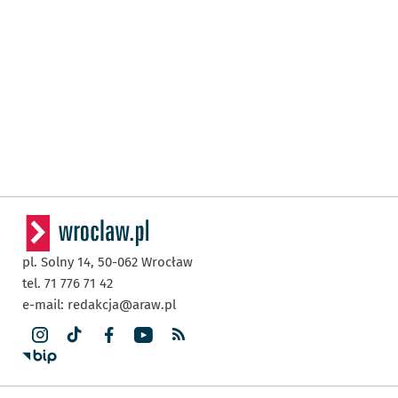
pl. Solny 14,
50-062
Wrocław
tel. 71 776 71 42
e-mail:
redakcja@araw.pl