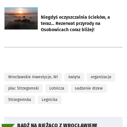
otworzy się w nowej karcie
Niegdyś oczyszczalnia ścieków, a
teraz... Rezerwat przyrody na
Osobowicach coraz bliżej!
Wrocławskie Inwestycje, WI
święta
organizacje
plac Strzegomski
Lotnicza
sadzenie drzew
Strzegomska
Legnicka
BĄDŹ NA BIEŻĄCO Z WROCŁAWIEM!