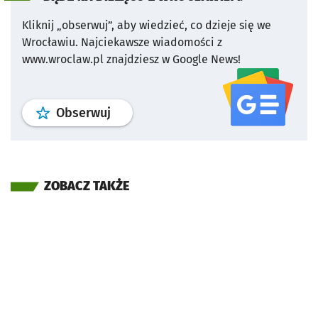
Kliknij „obserwuj”, aby wiedzieć, co dzieje się we
Wrocławiu.
Najciekawsze wiadomości z
www.wroclaw.pl znajdziesz w Google News!
profil
google news
serwisu wroclaw
Obserwuj
ZOBACZ TAKŻE