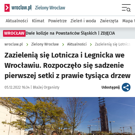
Serwis informacyjny wroclaw.pl podserwis: Środowisko we 
Menu
Aktualności
Klimat
Powietrze
Zieleń i woda
Zwierzęta
Mapa 
WROCŁAW
Dwie kolizje na Powstańców Śląskich | ZDJĘCIA
wroclaw.pl
Zielony Wrocław
Aktualności
Zazielenią się Lotnicza i Legnicka we
Wrocławiu. Rozpoczęło się sadzenie
pierwszej setki z prawie tysiąca drzew
Data publikacji:
Autor:
artykuł
05.12.2022 16:34 |
Błażej Organisty
Udostępnij
Kliknij, aby powiększyć