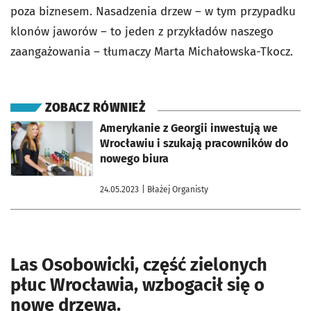
poza biznesem. Nasadzenia drzew – w tym przypadku
klonów jaworów – to jeden z przykładów naszego
zaangażowania – tłumaczy Marta Michałowska-Tkocz.
ZOBACZ RÓWNIEŻ
otworzy się w nowej karcie
Amerykanie z Georgii inwestują we
Wrocławiu i szukają pracowników do
nowego biura
24.05.2023
| Błażej Organisty
Las Osobowicki, część zielonych
płuc Wrocławia, wzbogacił się o
nowe drzewa.