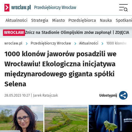
Serwis informacyjny wroclaw.pl podserwis: Strategia rozwo
Menu
Aktualności
Strategia
Miasto
Przedsiębiorca
Nauka
Spotkan
WROCŁAW
Znicz na Stadionie Olimpijskim znów zapłonął | ZDJĘCIA
wroclaw.pl
Przedsiębiorczy Wrocław
Aktualności
1000 klonów jaworów posadzili we
Wrocławiu! Ekologiczna inicjatywa
międzynarodowego giganta spółki
Selena
Data publikacji:
Autor:
artykuł
28.05.2023 10:27 |
Jarek Ratajczak
Udostępnij
Kliknij, aby powiększyć