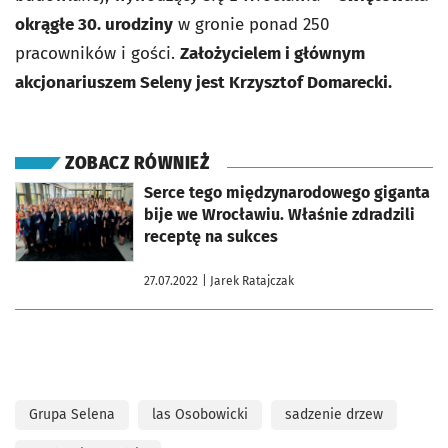
okrągłe 30. urodziny
w gronie ponad 250
pracowników i gości.
Z
ałożycielem i głównym
akcjonariuszem Seleny jest Krzysztof Domarecki.
ZOBACZ RÓWNIEŻ
otworzy się w nowej karcie
Serce tego międzynarodowego giganta
bije we Wrocławiu. Właśnie zdradzili
receptę na sukces
27.07.2022
| Jarek Ratajczak
Grupa Selena
las Osobowicki
sadzenie drzew