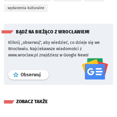
wydarzenia kulturalne
BĄDŹ NA BIEŻĄCO Z WROCŁAWIEM!
Kliknij „obserwuj”, aby wiedzieć, co dzieje się we
Wrocławiu.
Najciekawsze wiadomości z
www.wroclaw.pl znajdziesz w Google News!
profil
google news
serwisu wroclaw
Obserwuj
ZOBACZ TAKŻE