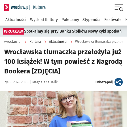
Serwis informacyjny wroclaw.pl podserwis: Kultura
Menu
Aktualności
Wydział Kultury
Polecamy
Stypendia
Festiwale
WROCŁAW
Spotkajmy się przy Banku Słoików! Nowy cykl spotkań
wroclaw.pl
Kultura
Aktualności
Wrocławska tłumaczka przełożyła 
Wrocławska tłumaczka przełożyła już
100 książek! W tym powieść z Nagrodą
Bookera [ZDJĘCIA]
Data publikacji:
Autor:
artykuł
29.06.2026 20:06 |
Magdalena Talik
Udostępnij
Kliknij, aby zobaczyć galerię