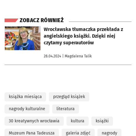
ZOBACZ RÓWNIEŻ
otworzy się w nowej karcie
Wrocławska tłumaczka przekłada z
angielskiego książki. Dzięki niej
czytamy superautorów
28.04.2024
| Magdalena Talik
książka miesiąca
przegląd książek
nagrody kulturalne
literatura
30 kreatywnych wrocławia
kultura
książki
Muzeum Pana Tadeusza
galeria zdjęć
nagrody