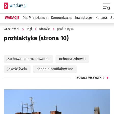
Serwis informacyjny wroclaw.pl
Menu
WAKACJE
Dla Mieszkańca
Komunikacja
Inwestycje
Kultura
Sp
wroclaw.pl
Tagi
zdrowie
profilaktyka
profilaktyka
(strona 10)
zachowania prozdrowotne
ochrona zdrowia
jakość życia
badania profilaktyczne
ZOBACZ WSZYSTKIE