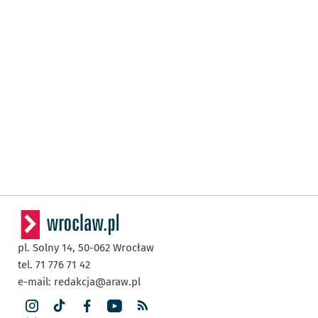
pl. Solny 14,
50-062
Wrocław
tel. 71 776 71 42
e-mail:
redakcja@araw.pl