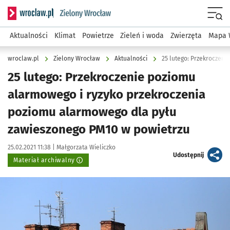
Serwis informacyjny wroclaw.pl podserwis: Środowisko we 
Menu
Aktualności
Klimat
Powietrze
Zieleń i woda
Zwierzęta
Mapa 
wroclaw.pl
Zielony Wrocław
Aktualności
25 lutego: Przekroczenie poziomu
alarmowego i ryzyko przekroczenia
poziomu alarmowego dla pyłu
zawieszonego PM10 w powietrzu
Data publikacji:
Autor:
25.02.2021 11:38 |
Małgorzata Wieliczko
artykuł
Udostępnij
Materiał archiwalny
Kliknij, aby powiększyć