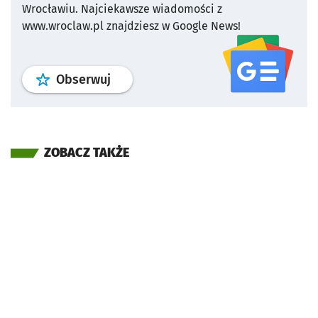
Wrocławiu.
Najciekawsze wiadomości z
www.wroclaw.pl znajdziesz w Google News!
profil
google news
serwisu wroclaw
Obserwuj
ZOBACZ TAKŻE