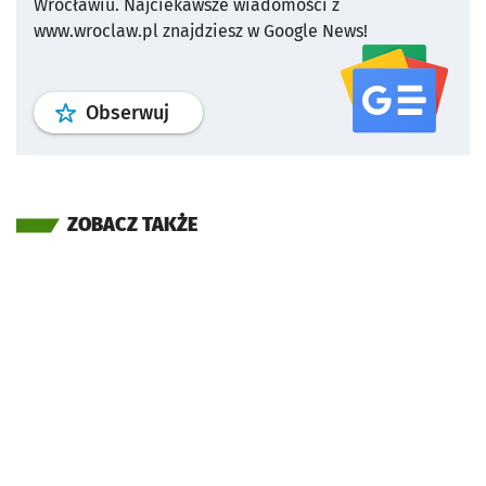
Wrocławiu.
Najciekawsze wiadomości z
www.wroclaw.pl znajdziesz w Google News!
profil
google news
serwisu wroclaw
Obserwuj
ZOBACZ TAKŻE