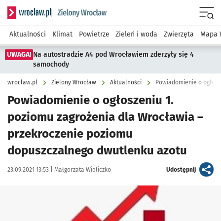
Serwis informacyjny wroclaw.pl podserwis: Środowisko we 
Menu
Aktualności
Klimat
Powietrze
Zieleń i woda
Zwierzęta
Mapa 
UWAGA!
Na autostradzie A4 pod Wrocławiem zderzyły się 4
samochody
wroclaw.pl
Zielony Wrocław
Aktualności
Powiadomienie o ogłoszeniu 1.
poziomu zagrożenia dla Wrocławia –
przekroczenie poziomu
dopuszczalnego dwutlenku azotu
Data publikacji:
Autor:
artykuł
23.09.2021 13:53 |
Małgorzata Wieliczko
Udostępnij
Kliknij, aby powiększyć