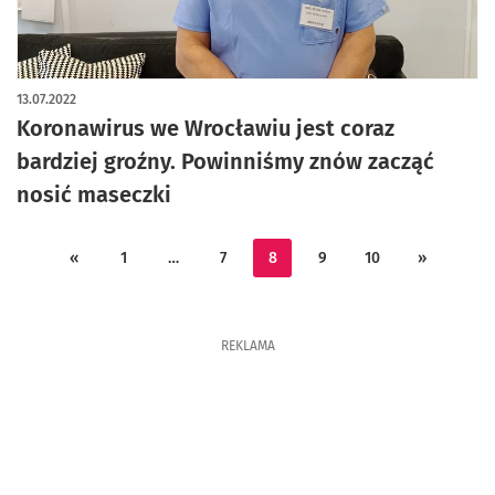
13.07.2022
Koronawirus we Wrocławiu jest coraz
bardziej groźny. Powinniśmy znów zacząć
nosić maseczki
«
1
…
7
8
9
10
»
REKLAMA