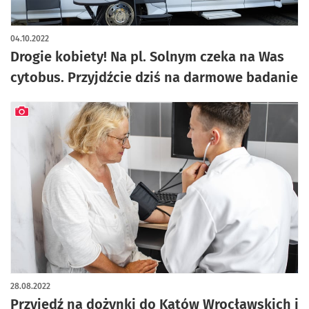
artykuł z galerią zdjęć
04.10.2022
Drogie kobiety! Na pl. Solnym czeka na Was
cytobus. Przyjdźcie dziś na darmowe badanie
artykuł z galerią zdjęć
28.08.2022
Przyjedź na dożynki do Kątów Wrocławskich i