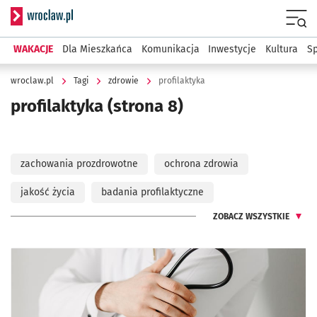
Serwis informacyjny wroclaw.pl
Menu
WAKACJE
Dla Mieszkańca
Komunikacja
Inwestycje
Kultura
Sp
wroclaw.pl
Tagi
zdrowie
profilaktyka
profilaktyka
(strona 8)
zachowania prozdrowotne
ochrona zdrowia
jakość życia
badania profilaktyczne
ZOBACZ WSZYSTKIE