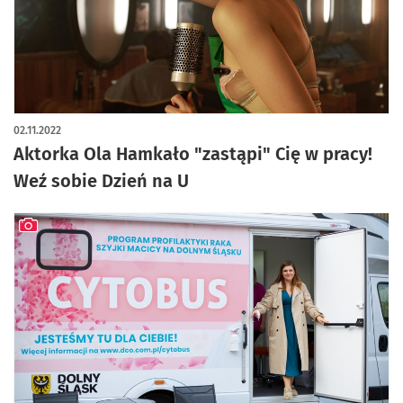
artykuł z galerią zdjęć
02.11.2022
Aktorka Ola Hamkało "zastąpi" Cię w pracy!
Weź sobie Dzień na U