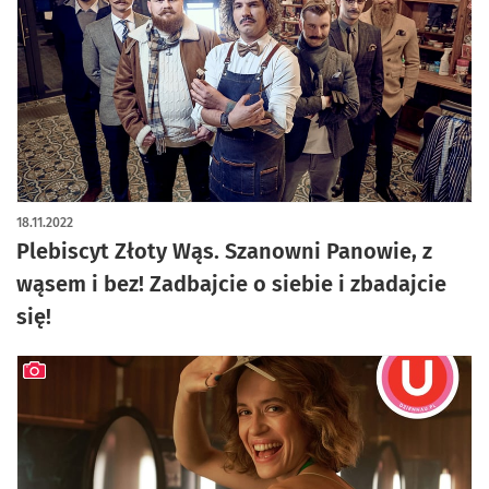
artykuł z galerią zdjęć
18.11.2022
Plebiscyt Złoty Wąs. Szanowni Panowie, z
wąsem i bez! Zadbajcie o siebie i zbadajcie
się!