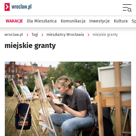
Serwis informacyjny wroclaw.pl
Menu
WAKACJE
Dla Mieszkańca
Komunikacja
Inwestycje
Kultura
Sp
wroclaw.pl
Tagi
mieszkańcy Wrocławia
miejskie granty
miejskie granty