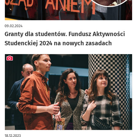
09.02.2024
Granty dla studentów. Fundusz Aktywności
Studenckiej 2024 na nowych zasadach
artykuł z galerią zdjęć
18.12.2023