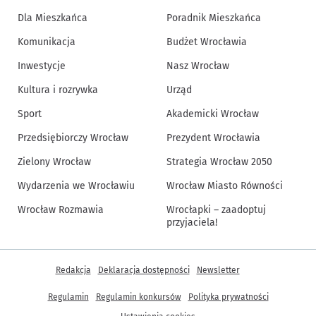
Dla Mieszkańca
Poradnik Mieszkańca
Komunikacja
Budżet Wrocławia
Inwestycje
Nasz Wrocław
Kultura i rozrywka
Urząd
Sport
Akademicki Wrocław
Przedsiębiorczy Wrocław
Prezydent Wrocławia
Zielony Wrocław
Strategia Wrocław 2050
Wydarzenia we Wrocławiu
Wrocław Miasto Równości
Wrocław Rozmawia
Wrocłapki – zaadoptuj
przyjaciela!
Inne informacje
Redakcja
Deklaracja dostępności
Newsletter
Regulamin
Regulamin konkursów
Polityka prywatności