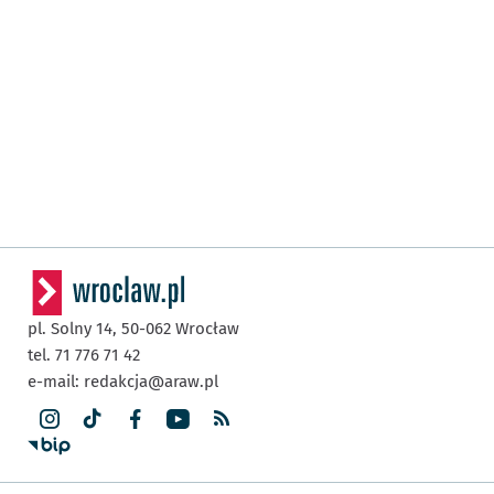
pl. Solny 14,
50-062
Wrocław
tel. 71 776 71 42
e-mail:
redakcja@araw.pl