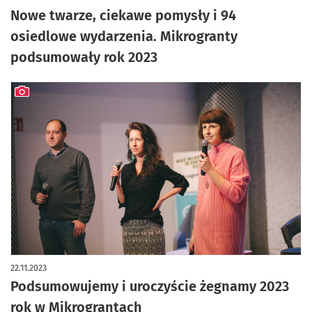
Nowe twarze, ciekawe pomysły i 94
osiedlowe wydarzenia. Mikrogranty
podsumowały rok 2023
artykuł z galerią zdjęć
22.11.2023
Podsumowujemy i uroczyście żegnamy 2023
rok w Mikrograntach