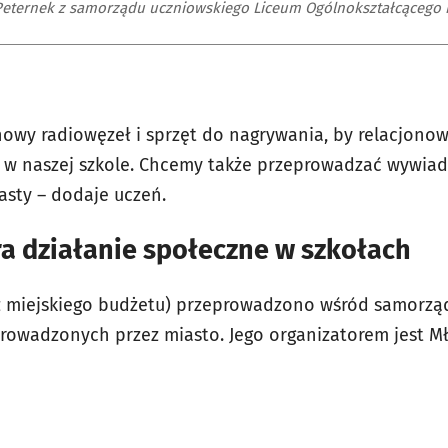
eternek z samorządu uczniowskiego Liceum Ogólnokształcącego n
nowy radiowęzeł i sprzęt do nagrywania, by relacjonow
ę w naszej szkole. Chcemy także przeprowadzać wywiad
sty – dodaje uczeń.
a działanie społeczne w szkołach
z miejskiego budżetu) przeprowadzono wśród samorzą
wadzonych przez miasto. Jego organizatorem jest M