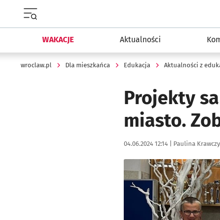
Menu główne portalu wroclaw.pl
WAKACJE
Aktualności
Kom
wroclaw.pl
Dla mieszkańca
Edukacja
Aktualności z eduk
Projekty s
miasto. Zob
Data publikacji:
Autor:
04.06.2024 12:14 |
Paulina Krawcz
Kliknij, aby powiększyć