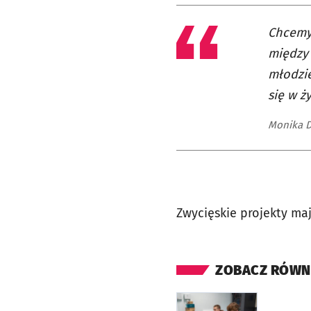
Chcemy
między 
młodzie
się w ż
Monika D
Zwycięskie projekty ma
ZOBACZ RÓWN
otworzy się w nowej ka