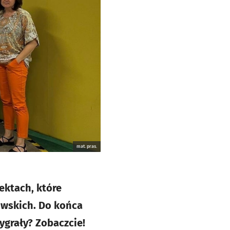
mat. pras.
jektach, które
owskich. Do końca
ygrały? Zobaczcie!