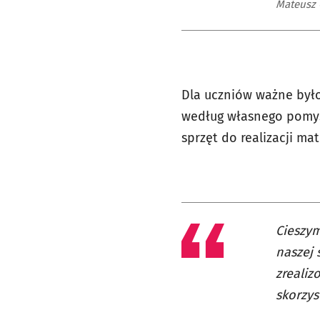
Mateusz 
Dla uczniów ważne było
według własnego pomysł
sprzęt do realizacji ma
Cieszym
naszej 
zrealiz
skorzys