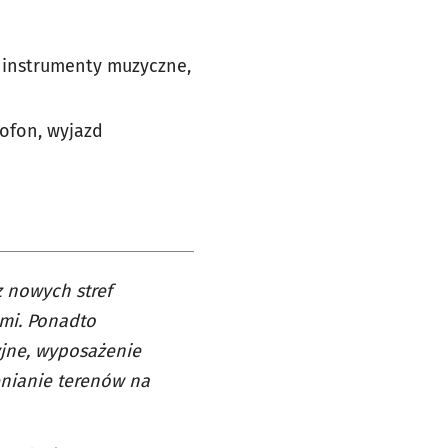
, instrumenty muzyczne,
rofon, wyjazd
 nowych stref
mi. Ponadto
yjne, wyposażenie
enianie terenów na