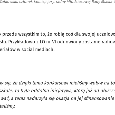
Całkowski, członek komisji jury, radny Młodzieżowej Rady Miasta 
 przede wszystkim to, że robią coś dla swojej uczniow
u. Przykładowo z LO nr VI odnowiony zostanie radiow
teriałów w social mediach.
y się, że dzięki temu konkursowi mieliśmy wpływ na to
szkole. To była oddolna inicjatywa, którą już od dłuższ
ować, a teraz nadarzyła się okazja na jej sfinansowanie i
taliśmy.