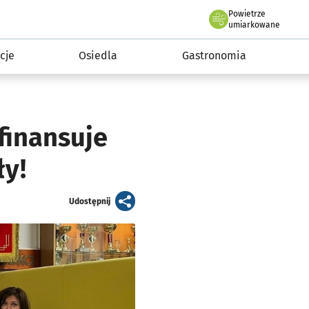
Powietrze
we Wrocławiu
 mieszkańca
umiarkowane
cje
Osiedla
Gastronomia
finansuje
ły!
artykuł
Udostępnij