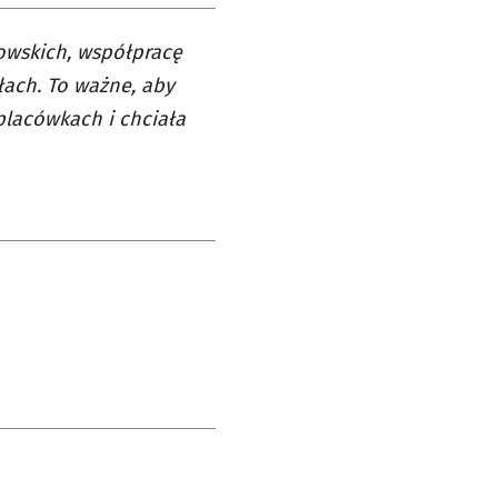
owskich, współpracę
ach. To ważne, aby
 placówkach i chciała
e