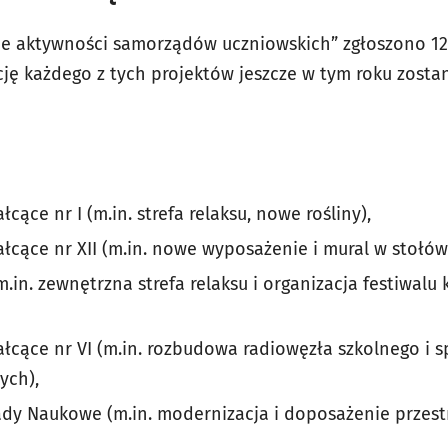
e aktywności samorządów uczniowskich” zgłoszono 12 
cję każdego z tych projektów jeszcze w tym roku zosta
cące nr I (m.in. strefa relaksu, nowe rośliny),
łcące nr XII (m.in. nowe wyposażenie i mural w stołówc
m.in. zewnętrzna strefa relaksu i organizacja festiwalu
łcące nr VI (m.in. rozbudowa radiowęzła szkolnego i s
ych),
ady Naukowe (m.in. modernizacja i doposażenie przes