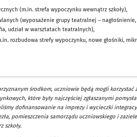
ycznych (m.in. strefa wypoczynku wewnątrz szkoły),
lanych (wyposażenie grupy teatralnej – nagłośnienie
ia, udział w warsztatach teatralnych),
m.in. rozbudowa strefy wypoczynku, nowe głośniki, mik
przyznanym środkom, uczniowie będą mogli korzystać z
nkowych, które były najczęściej zgłaszanymi pomysła
liśmy dofinansowanie na imprezy i wycieczki integrac
zła, pomieszczenia samorządu uczniowskiego i zaziel
z szkoły.