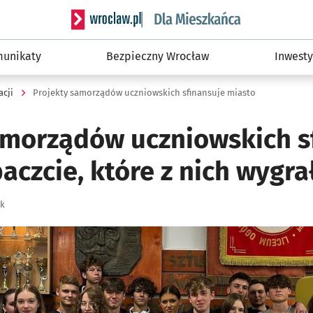
Serwis informacyjny wroclaw.pl podserwis: Dla
unikaty
Bezpieczny Wrocław
Inwesty
acji
Projekty samorządów uczniowskich sfinansuje miasto
amorządów uczniowskich s
aczcie, które z nich wygra
yk