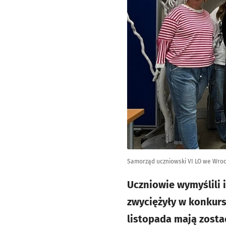
Samorząd uczniowski VI LO we Wro
Uczniowie wymyślili i
zwyciężyły w konkur
listopada mają zostać