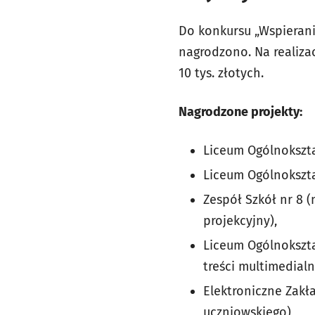
Do konkursu „Wspierani
nagrodzono. Na realiza
10 tys. złotych.
Nagrodzone projekty:
Liceum Ogólnokształ
Liceum Ogólnokszta
Zespół Szkół nr 8 (
projekcyjny),
Liceum Ogólnokszta
treści multimedialn
Elektroniczne Zakł
uczniowskiego),