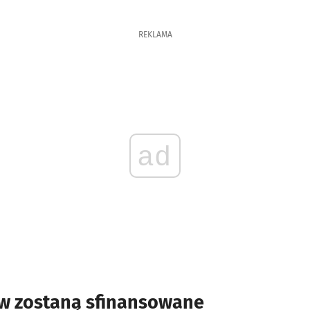
REKLAMA
ad
ów zostaną sfinansowane