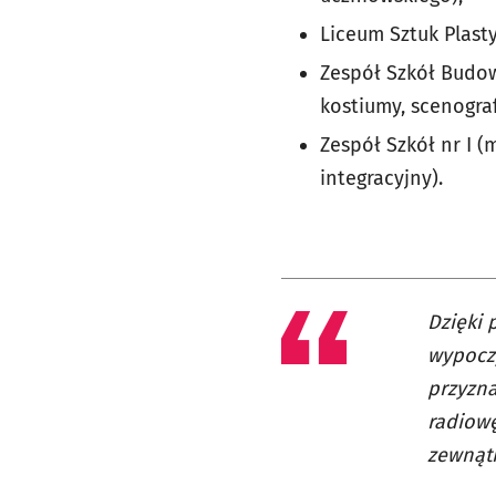
Liceum Sztuk Plast
Zespół Szkół Budow
kostiumy, scenograf
Zespół Szkół nr I (
integracyjny).
Dzięki 
wypoczy
przyzna
radiowę
zewnątr