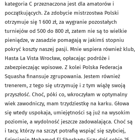
kategoria C przeznaczona jest dla amatorów i
początkujących. Za zdobycie mistrzostwa Polski
otrzymuje się 1 600 zł, za wygranie pozostałych
turniejów od 500 do 800 zł, zatem nie są to wielkie
pieniądze, w zasadzie pomagają w jakimś stopniu
pokryć koszty naszej pasji. Mnie wspiera również klub,
Hasta La Vista Wrocław, opłacając podróże i
zabezpieczając wpisowe. Z kolei Polska Federacja
Squasha finansuje zgrupowania. Jestem również
trenerem, z tego się utrzymuję i z tym wiążę swoją
przyszłość. Choć, póki co, wkroczyłam w optymalny
wiek zawodniczy, mam trzydziestkę na karku. Głowa
się wtedy uspokaja, umiejętności są już na wysokim
poziomie, a wydolność jeszcze zadowalająca. Choć są
i tacy, którzy na szczyt potrafią wspiąć się szybciej,
Egipcjanin Mohamed El Shorbagy liczy dziś sobie 25