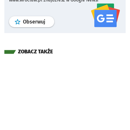
profil
google news
serwisu wroclaw
Obserwuj
ZOBACZ TAKŻE