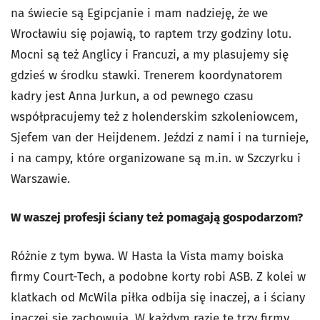
na świecie są Egipcjanie i mam nadzieję, że we
Wrocławiu się pojawią, to raptem trzy godziny lotu.
Mocni są też Anglicy i Francuzi, a my plasujemy się
gdzieś w środku stawki. Trenerem koordynatorem
kadry jest Anna Jurkun, a od pewnego czasu
współpracujemy też z holenderskim szkoleniowcem,
Sjefem van der Heijdenem. Jeździ z nami i na turnieje,
i na campy, które organizowane są m.in. w Szczyrku i
Warszawie.
W waszej profesji ściany też pomagają gospodarzom?
Różnie z tym bywa. W Hasta la Vista mamy boiska
firmy Court-Tech, a podobne korty robi ASB. Z kolei w
klatkach od McWila piłka odbija się inaczej, a i ściany
inaczej się zachowują. W każdym razie te trzy firmy