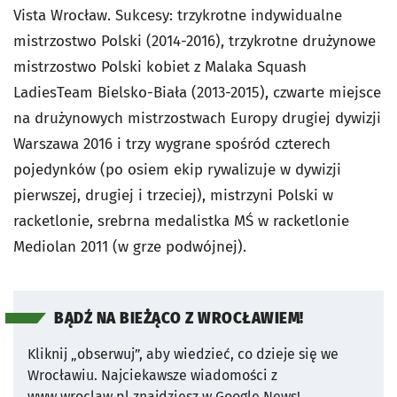
Vista Wrocław. Sukcesy: trzykrotne indywidualne
mistrzostwo Polski (2014-2016), trzykrotne drużynowe
mistrzostwo Polski kobiet z Malaka Squash
LadiesTeam Bielsko-Biała (2013-2015), czwarte miejsce
na drużynowych mistrzostwach Europy drugiej dywizji
Warszawa 2016 i trzy wygrane spośród czterech
pojedynków (po osiem ekip rywalizuje w dywizji
pierwszej, drugiej i trzeciej), mistrzyni Polski w
racketlonie, srebrna medalistka MŚ w racketlonie
Mediolan 2011 (w grze podwójnej).
BĄDŹ NA BIEŻĄCO Z WROCŁAWIEM!
Kliknij „obserwuj”, aby wiedzieć, co dzieje się we
Wrocławiu.
Najciekawsze wiadomości z
www.wroclaw.pl znajdziesz w Google News!