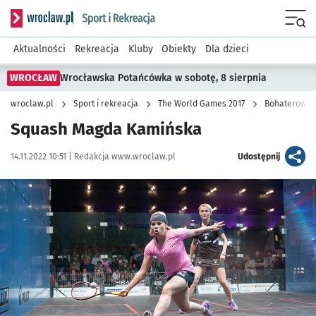
Serwis informacyjny wroclaw.pl podserwis: Sport i rekreacja
Menu
Aktualności
Rekreacja
Kluby
Obiekty
Dla dzieci
WROCŁAW
Wrocławska Potańcówka w sobotę, 8 sierpnia
wroclaw.pl
Sport i rekreacja
The World Games 2017
Bohaterowie
Squash Magda Kamińska
Data publikacji:
Autor:
artykuł
14.11.2022 10:51 |
Redakcja www.wroclaw.pl
Udostępnij
Kliknij, aby powiększyć