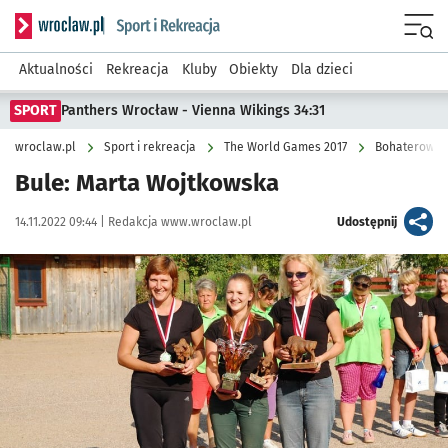
Serwis informacyjny wroclaw.pl podserwis: Sport i rekreacja
Menu
Aktualności
Rekreacja
Kluby
Obiekty
Dla dzieci
SPORT
Panthers Wrocław - Vienna Wikings 34:31
wroclaw.pl
Sport i rekreacja
The World Games 2017
Bohaterowie
Bule: Marta Wojtkowska
Data publikacji:
Autor:
artykuł
14.11.2022 09:44 |
Redakcja www.wroclaw.pl
Udostępnij
Kliknij, aby zobaczyć galerię
Kliknij, aby powiększyć