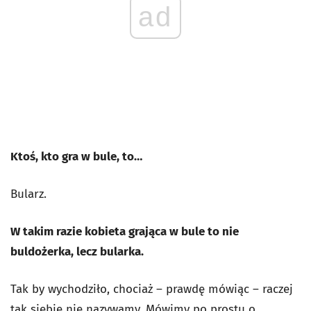
ad
Ktoś, kto gra w bule, to…
Bularz.
W takim razie kobieta grająca w bule to nie
buldożerka, lecz bularka.
Tak by wychodziło, chociaż – prawdę mówiąc – raczej
tak siebie nie nazywamy. Mówimy po prostu o