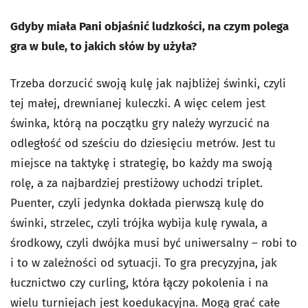
Gdyby miała Pani objaśnić ludzkości, na czym polega
gra w bule, to jakich słów by użyła?
Trzeba dorzucić swoją kulę jak najbliżej świnki, czyli
tej małej, drewnianej kuleczki. A więc celem jest
świnka, którą na początku gry należy wyrzucić na
odległość od sześciu do dziesięciu metrów. Jest tu
miejsce na taktykę i strategię, bo każdy ma swoją
rolę, a za najbardziej prestiżowy uchodzi triplet.
Puenter, czyli jedynka dokłada pierwszą kulę do
świnki, strzelec, czyli trójka wybija kulę rywala, a
środkowy, czyli dwójka musi być uniwersalny – robi to
i to w zależności od sytuacji. To gra precyzyjna, jak
łucznictwo czy curling, która łączy pokolenia i na
wielu turniejach jest koedukacyjna. Mogą grać całe