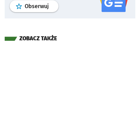
profil
google news
serwisu wroclaw
Obserwuj
ZOBACZ TAKŻE