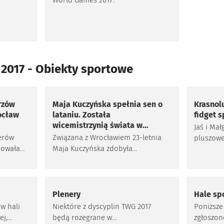
World Games 2017.
d Games
2017 - Obiekty sportowe
rzów
Maja Kuczyńska spełnia sen o
Krasnolu
ocław
lataniu. Została
fidget 
wicemistrzynią świata w
Jaś i Mał
lotach w tunelu
erów
Związana z Wrocławiem 23-letnia
pluszowe
aerodynamicznym
sowała
Maja Kuczyńska zdobyła
Games 20
osse.
wicemistrzostwo świata w indoor
charakte
ie
skydivingu podczas zawodów na
uśmiechn
ści.
Słowacji. Ma też w kolekcji złoto
warkoczy
i w
mistrzostw Europy. Od ponad 10
dwóch sy
Plenery
Hale sp
rajowy
lat promuje w Polsce tę
słynnych
w hali
Niektóre z dyscyplin TWG 2017
Poniższe
alami z
widowiskową dyscyplinę sportu i
wszecho
ej,
będą rozegrane w
zgłoszon