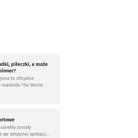
dki, piłeczki, a może
spinner?
gosia to oficjalne
 maskotki The World
17. Chłopiec w
rystycznej czapeczce i
ięta dziewczynka z
kami nawiązują do
mboli Wrocławia –
ortowe
 kamieniczek i
 obiekty zostały
becnych w naszym
e we wstępnej aplikacji