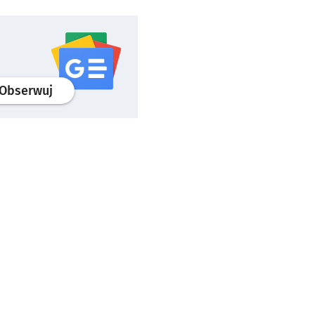
profil
google news
serwisu wroclaw.pl
Obserwuj