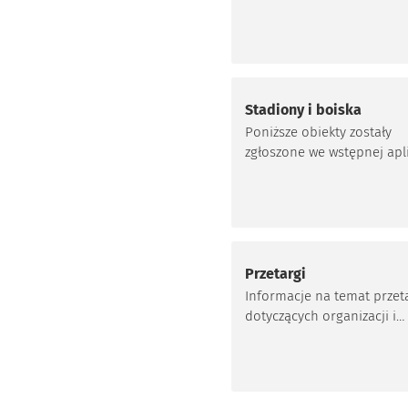
Katowic.
codziennie przychodzi kilk
osób na podobno niszową
dyscyplinę sportową.
Stadiony i boiska
Poniższe obiekty zostały
zgłoszone we wstępnej apli
Miasta. Ostateczna lista mi
rozgrywania zawodów zost
ustalona do końca marca 2
Przetargi
Informacje na temat prze
dotyczących organizacji i
przygotowań do The Worl
Games 2017, znajdują się n
stronie