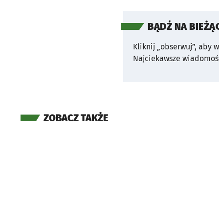
BĄDŹ NA BIEŻĄ
Kliknij „obserwuj”, aby 
Najciekawsze wiadomośc
ZOBACZ TAKŻE