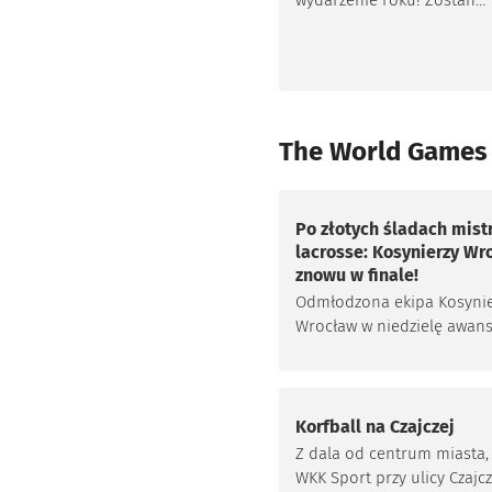
wydarzenie roku! Zostań
wolontariuszem The Worl
2017 we Wrocławiu.
The World Games 
Po złotych śladach mist
lacrosse: Kosynierzy Wr
znowu w finale!
Odmłodzona ekipa Kosyni
Wrocław w niedzielę awan
do finału Polskiej Ligi Lacr
Zespół z Dolnego Śląska n
pozostawił cienia wątpliwo
Pokonał Kraków Kings 14:3 
Korfball na Czajczej
połowie czerwca zagra o k
Z dala od centrum miasta, 
prymat z odwiecznymi ryw
WKK Sport przy ulicy Czajcz