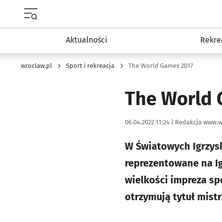
Menu główne portalu wroclaw.pl
Aktualności
Rekre
wroclaw.pl
Sport i rekreacja
The World Games 2017
The World 
Data publikacji:
Autor:
06.04.2022 11:24 |
Redakcja www.w
W Światowych Igrzysk
reprezentowane na Ig
wielkości impreza sp
otrzymują tytuł mist