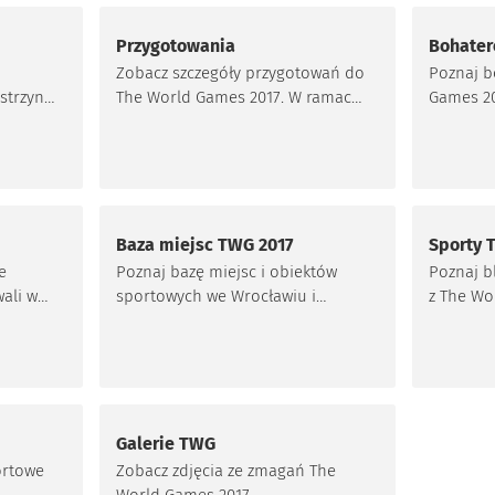
Przygotowania
Bohate
Zobacz szczegóły przygotowań do
Poznaj 
The World Games 2017. W ramach
Games 2
organizacji imprezy powstały
nowe obiekty sportowe we
Wrocławiu.
Baza miejsc TWG 2017
Sporty 
wych,
e
Poznaj bazę miejsc i obiektów
Poznaj b
ali w
sportowych we Wrocławiu i
z The Wo
h, w
okolicach, na których rozegrano
zmagania The World Games 2017.
y
ki.
Galerie TWG
ortowe
Zobacz zdjęcia ze zmagań The