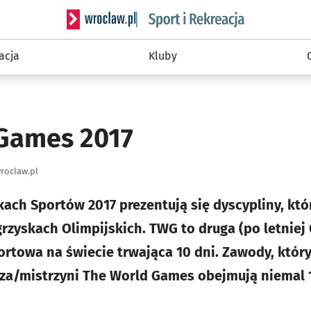
Serwis informacyjny wroclaw.pl podserwis: Sport 
acja
Kluby
Games 2017
roclaw.pl
ach Sportów 2017 prezentują się dyscypliny, któ
rzyskach Olimpijskich. TWG to druga (po letniej 
ortowa na świecie trwająca 10 dni. Zawody, któr
rza/mistrzyni The World Games obejmują niemal 