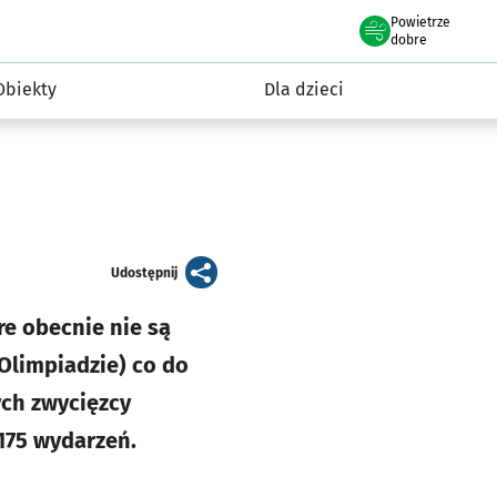
Powietrze
we Wrocławiu
i rekreacja
dobre
Obiekty
Dla dzieci
artykuł
Udostępnij
re obecnie nie są
Olimpiadzie) co do
ych zwycięzcy
175 wydarzeń.