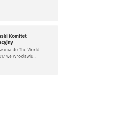
rasnali.
stateczna lista miejsc
nia zawodów zostanie
 do końca marca 2014.
ski Komitet
acyjny
wania do The World
017 we Wrocławiu
uje