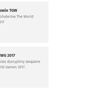
rowie TGW
bohaterów The World
017
TWG 2017
liżej dyscypliny związane
rld Games 2017.