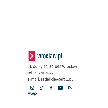
pl. Solny 14,
50-062
Wrocław
tel. 71 776 71 42
e-mail:
redakcja@araw.pl